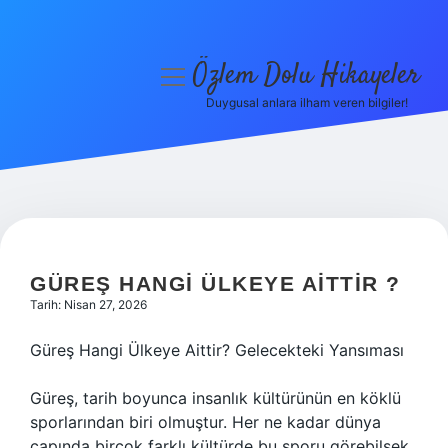
Özlem Dolu Hikayeler
menüyü
aç
Duygusal anlara ilham veren bilgiler!
Anasayfa
Gizlilik Politikası
Yasal Uyarı
Hakkımızda
GÜREŞ HANGI ÜLKEYE AITTIR ?
Tarih: Nisan 27, 2026
Güreş Hangi Ülkeye Aittir? Gelecekteki Yansıması
Güreş, tarih boyunca insanlık kültürünün en köklü
sporlarından biri olmuştur. Her ne kadar dünya
çapında birçok farklı kültürde bu sporu görebilsek