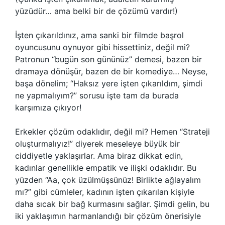
yüzüdür… ama belki bir de çözümü vardır!)
İşten çıkarıldınız, ama sanki bir filmde başrol
oyuncusunu oynuyor gibi hissettiniz, değil mi?
Patronun “bugün son gününüz” demesi, bazen bir
dramaya dönüşür, bazen de bir komediye… Neyse,
başa dönelim; “Haksız yere işten çıkarıldım, şimdi
ne yapmalıyım?” sorusu işte tam da burada
karşımıza çıkıyor!
Erkekler çözüm odaklıdır, değil mi? Hemen “Strateji
oluşturmalıyız!” diyerek meseleye büyük bir
ciddiyetle yaklaşırlar. Ama biraz dikkat edin,
kadınlar genellikle empatik ve ilişki odaklıdır. Bu
yüzden “Aa, çok üzülmüşsünüz! Birlikte ağlayalım
mı?” gibi cümleler, kadının işten çıkarılan kişiyle
daha sıcak bir bağ kurmasını sağlar. Şimdi gelin, bu
iki yaklaşımın harmanlandığı bir çözüm önerisiyle