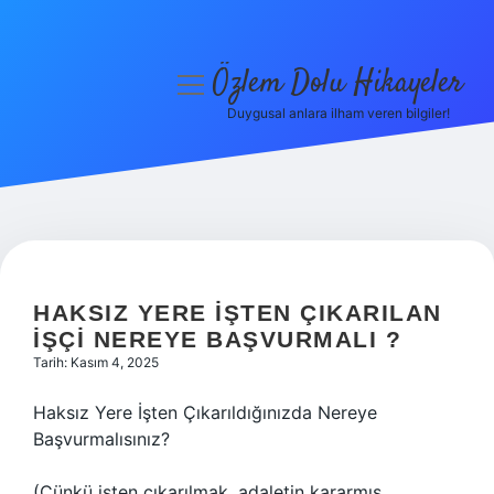
Özlem Dolu Hikayeler
menüyü
aç
Duygusal anlara ilham veren bilgiler!
Anasayfa
Gizlilik Politikası
Yasal Uyarı
Hakkımızda
HAKSIZ YERE IŞTEN ÇIKARILAN
IŞÇI NEREYE BAŞVURMALI ?
Tarih: Kasım 4, 2025
Haksız Yere İşten Çıkarıldığınızda Nereye
Başvurmalısınız?
(Çünkü işten çıkarılmak, adaletin kararmış