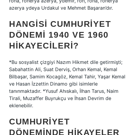
roha, roherya azerya, ydemir, roh, roha, roherya
azerya ydeya Urdakul ve Mehmet Başaran’dır.
HANGISI CUMHURIYET
DÖNEMI 1940 VE 1960
HIKAYECILERI?
*Bu sosyalist çizgiyi Nazım Hikmet dile getirmişti;
Sabahattin Ali, Suat Derviş, Orhan Kemal, Kemal
Bilbaşar, Samim Kocagöz, Kemal Tahir, Yaşar Kemal
ve Hasan İzzettin Dinamo gibi isimlerle
tanınmaktadır. *Yusuf Ahıskalı, İlhan Tarus, Naim
Tirali, Muzaffer Buyrukçu ve İhsan Devrim de
eklenebilir.
CUMHURIYET
DÖNEMINDE HIKAYELER