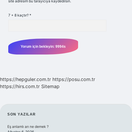
site adresim bu tarayıcıya kaydedilsin.
7 + 8 kaçtır?
*
https://hepguler.com.tr
https://posu.com.tr
https://hirs.com.tr
Sitemap
SIDEBAR
SON YAZILAR
Eş anlamlı arı ne demek ?
Ağustos 6, 2026