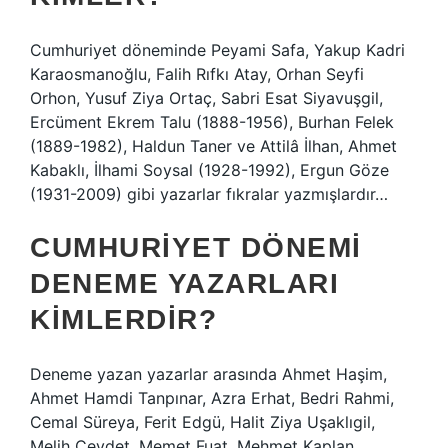
Cumhuriyet döneminde Peyami Safa, Yakup Kadri
Karaosmanoğlu, Falih Rıfkı Atay, Orhan Seyfi
Orhon, Yusuf Ziya Ortaç, Sabri Esat Siyavuşgil,
Ercüment Ekrem Talu (1888-1956), Burhan Felek
(1889-1982), Haldun Taner ve Attilâ İlhan, Ahmet
Kabaklı, İlhami Soysal (1928-1992), Ergun Göze
(1931-2009) gibi yazarlar fıkralar yazmışlardır…
CUMHURIYET DÖNEMI
DENEME YAZARLARI
KIMLERDIR?
Deneme yazan yazarlar arasında Ahmet Haşim,
Ahmet Hamdi Tanpınar, Azra Erhat, Bedri Rahmi,
Cemal Süreya, Ferit Edgü, Halit Ziya Uşaklıgil,
Melih Cevdet, Memet Fuat, Mehmet Kaplan,