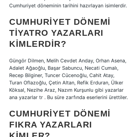
Cumhuriyet döneminin tarihini hazırlayan isimlerdir.
CUMHURIYET DÖNEMI
TIYATRO YAZARLARI
KIMLERDIR?
Güngör Dilmen, Melih Cevdet Anday, Orhan Asena,
Adalet Ağaoğlu, Başar Sabuncu, Necati Cumalı,
Recep Bilginer, Tuncer Cücenoğlu, Cahit Atay,
Turan Oflazoğlu, Çetin Altan, Refik Erduran, Ülker
Köksal, Nezihe Araz, Nazım Kurşunlu gibi yazarlar
ana yazarlar tr . Bu süre zarfında eserlerini ürettiler.
CUMHURIYET DÖNEMI
FIKRA YAZARLARI
KIMLER?