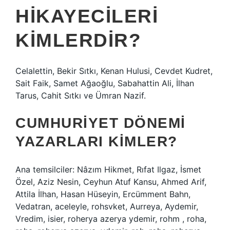
HIKAYECILERI
KIMLERDIR?
Celalettin, Bekir Sıtkı, Kenan Hulusi, Cevdet Kudret,
Sait Faik, Samet Ağaoğlu, Sabahattin Ali, İlhan
Tarus, Cahit Sıtkı ve Ümran Nazif.
CUMHURIYET DÖNEMI
YAZARLARI KIMLER?
Ana temsilciler: Nâzım Hikmet, Rıfat Ilgaz, İsmet
Özel, Aziz Nesin, Ceyhun Atuf Kansu, Ahmed Arif,
Attila İlhan, Hasan Hüseyin, Ercümment Bahn,
Vedatran, aceleyle, rohsvket, Aurreya, Aydemir,
Vredim, isier, roherya azerya ydemir, rohm , roha,