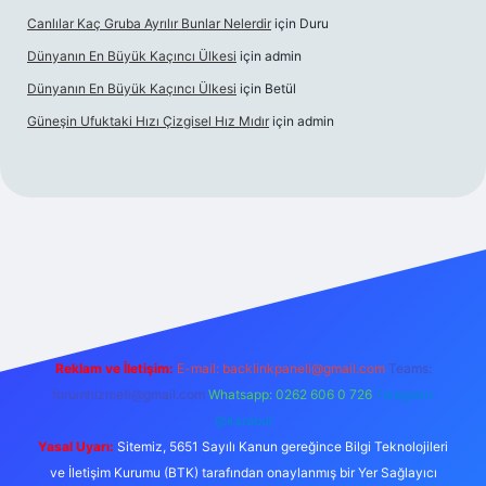
Canlılar Kaç Gruba Ayrılır Bunlar Nelerdir
için
Duru
Dünyanın En Büyük Kaçıncı Ülkesi
için
admin
Dünyanın En Büyük Kaçıncı Ülkesi
için
Betül
Güneşin Ufuktaki Hızı Çizgisel Hız Mıdır
için
admin
ilbet casino
Reklam ve İletişim:
E-mail:
backlinkpaneli@gmail.com
Teams:
forumhizmeti@gmail.com
Whatsapp: 0262 606 0 726
Telegram:
@karabul
Yasal Uyarı:
Sitemiz, 5651 Sayılı Kanun gereğince Bilgi Teknolojileri
ve İletişim Kurumu (BTK) tarafından onaylanmış bir Yer Sağlayıcı