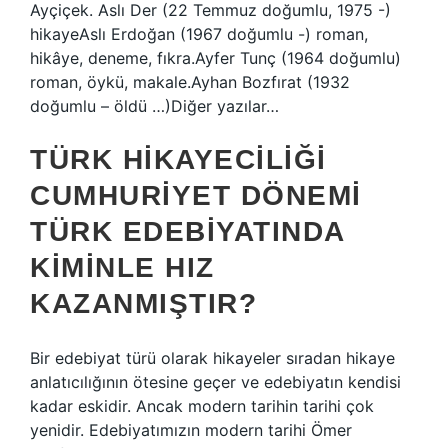
Ayçiçek. Aslı Der (22 Temmuz doğumlu, 1975 -)
hikayeAslı Erdoğan (1967 doğumlu -) roman,
hikâye, deneme, fıkra.Ayfer Tunç (1964 doğumlu)
roman, öykü, makale.Ayhan Bozfırat (1932
doğumlu – öldü …)Diğer yazılar…
TÜRK HIKAYECILIĞI
CUMHURIYET DÖNEMI
TÜRK EDEBIYATINDA
KIMINLE HIZ
KAZANMIŞTIR?
Bir edebiyat türü olarak hikayeler sıradan hikaye
anlatıcılığının ötesine geçer ve edebiyatın kendisi
kadar eskidir. Ancak modern tarihin tarihi çok
yenidir. Edebiyatımızın modern tarihi Ömer