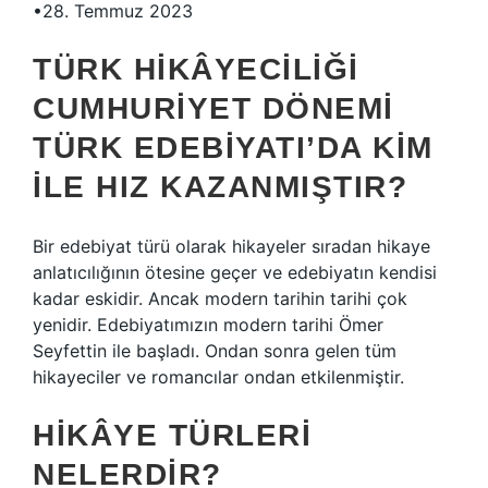
•28. Temmuz 2023
TÜRK HIKÂYECILIĞI
CUMHURIYET DÖNEMI
TÜRK EDEBIYATI’DA KIM
ILE HIZ KAZANMIŞTIR?
Bir edebiyat türü olarak hikayeler sıradan hikaye
anlatıcılığının ötesine geçer ve edebiyatın kendisi
kadar eskidir. Ancak modern tarihin tarihi çok
yenidir. Edebiyatımızın modern tarihi Ömer
Seyfettin ile başladı. Ondan sonra gelen tüm
hikayeciler ve romancılar ondan etkilenmiştir.
HIKÂYE TÜRLERI
NELERDIR?