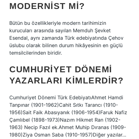
MODERNIST MI?
Bütün bu özellikleriyle modern tarihimizin
kurucuları arasında sayılan Memduh Şevket
Esendal, aynı zamanda Türk edebiyatında Çehov
üslubu olarak bilinen durum hikâyesinin en güçlü
temsilcilerinden biridir.
CUMHURIYET DÖNEMI
YAZARLARI KIMLERDIR?
Cumhuriyet Dönemi Türk EdebiyatıAhmet Hamdi
Tanpınar (1901-1962)Cahit Sıtkı Tarancı (1910-
1956)Sait Faik Abasıyanık (1906-1954)Faruk Nafiz
Çamlıbel (1898-1973)Nazım Hikmet Ran (1902-
1963) Necip Fazıl ek.Ahmet Muhip Dıranas (1909-
1980)Ziya Osman Saba (1910-1957)Diğer yazılar…