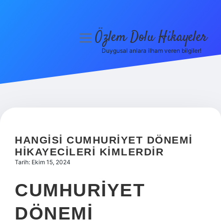
Özlem Dolu Hikayeler
menüyü
aç
Duygusal anlara ilham veren bilgiler!
Anasayfa
Gizlilik Politikası
Yasal Uyarı
Hakkımızda
HANGISI CUMHURIYET DÖNEMI
HIKAYECILERI KIMLERDIR
Tarih: Ekim 15, 2024
CUMHURIYET
DÖNEMI