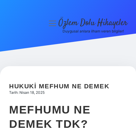
Özlem Dolu Hikayeler
menüyü
aç
Duygusal anlara ilham veren bilgiler!
Anasayfa
Gizlilik Politikası
Yasal Uyarı
Hakkımızda
HUKUKI MEFHUM NE DEMEK
Tarih: Nisan 18, 2025
MEFHUMU NE
DEMEK TDK?