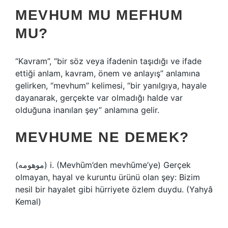
MEVHUM MU MEFHUM
MU?
“Kavram”, “bir söz veya ifadenin taşıdığı ve ifade
ettiği anlam, kavram, önem ve anlayış” anlamına
gelirken, “mevhum” kelimesi, “bir yanılgıya, hayale
dayanarak, gerçekte var olmadığı halde var
olduğuna inanılan şey” anlamına gelir.
MEVHUME NE DEMEK?
(ﻣﻮﻫﻮﻣﻪ) i. (Mevhūm’den mevhūme’ye) Gerçek
olmayan, hayal ve kuruntu ürünü olan şey: Bizim
nesil bir hayalet gibi hürriyete özlem duydu. (Yahyâ
Kemal)