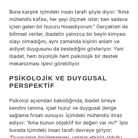
Buna karşılık içimdeki insan tarafı şöyle diyor: “Ama
mühendis kafası, her şeyi ölçmek ister; ben sadece
içten gelen bir huzuru hissediyorum.” Gerçekten de
bilimsel veriler, ibadetin yalnızca bir beyin kimyası
olayı olmadığını, aynı zamanda kişinin anlam ve
aidiyet duygusunu da beslediğini gösteriyor. Yani
ibadet, hem biyolojik hem psikolojik bir destek
mekanizması işlevi görebiliyor.
PSIKOLOJIK VE DUYGUSAL
PERSPEKTIF
Psikoloji açısından bakıldığında, ibadet bireye
kendini tanıma, içsel huzur ve duygusal denge
sağlama fırsatı sunuyor. İçimdeki mühendis itiraz
ediyor: “Ama bunun objektif bir değeri var mı?” İşte
burada içimdeki insan tarafı devreye giriyor:
“Duyguların ölçülememesi, onların etkisiz olduğu