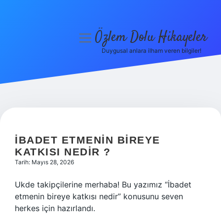
Özlem Dolu Hikayeler
menüyü
aç
Duygusal anlara ilham veren bilgiler!
Anasayfa
Gizlilik Politikası
Yasal Uyarı
Hakkımızda
İBADET ETMENIN BIREYE
KATKISI NEDIR ?
Tarih: Mayıs 28, 2026
Ukde takipçilerine merhaba! Bu yazımız “İbadet
etmenin bireye katkısı nedir” konusunu seven
herkes için hazırlandı.