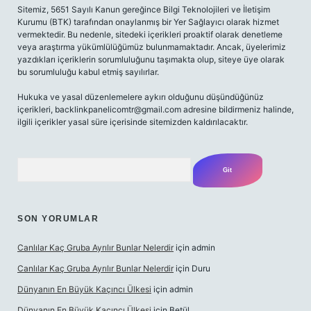
Sitemiz, 5651 Sayılı Kanun gereğince Bilgi Teknolojileri ve İletişim
Kurumu (BTK) tarafından onaylanmış bir Yer Sağlayıcı olarak hizmet
vermektedir. Bu nedenle, sitedeki içerikleri proaktif olarak denetleme
veya araştırma yükümlülüğümüz bulunmamaktadır. Ancak, üyelerimiz
yazdıkları içeriklerin sorumluluğunu taşımakta olup, siteye üye olarak
bu sorumluluğu kabul etmiş sayılırlar.
Hukuka ve yasal düzenlemelere aykırı olduğunu düşündüğünüz
içerikleri,
backlinkpanelicomtr@gmail.com
adresine bildirmeniz halinde,
ilgili içerikler yasal süre içerisinde sitemizden kaldırılacaktır.
Arama
SON YORUMLAR
Canlılar Kaç Gruba Ayrılır Bunlar Nelerdir
için
admin
Canlılar Kaç Gruba Ayrılır Bunlar Nelerdir
için
Duru
Dünyanın En Büyük Kaçıncı Ülkesi
için
admin
Dünyanın En Büyük Kaçıncı Ülkesi
için
Betül