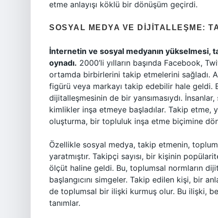
etme anlayışı köklü bir dönüşüm geçirdi.
SOSYAL MEDYA VE DIJITALLEŞME: T
İnternetin ve sosyal medyanın yükselmesi, ta
oynadı.
2000’li yılların başında Facebook, Twitt
ortamda birbirlerini takip etmelerini sağladı. Ar
figürü veya markayı takip edebilir hale geldi
dijitalleşmesinin de bir yansımasıydı. İnsanlar
kimlikler inşa etmeye başladılar. Takip etme, 
oluşturma, bir topluluk inşa etme biçimine dö
Özellikle sosyal medya, takip etmenin, toplumsa
yaratmıştır. Takipçi sayısı, bir kişinin popülarit
ölçüt haline geldi. Bu, toplumsal normların di
başlangıcını simgeler. Takip edilen kişi, bir an
de toplumsal bir ilişki kurmuş olur. Bu ilişki, 
tanımlar.