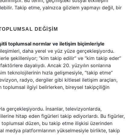
dinmiştir. Bu terim, geçmişteki sosyal etkileşim
ülebilir. Takip etme, yalnızca gözlem yapmayı değil, bir
 TOPLUMSAL DEĞIŞIM
tli toplumsal normlar ve iletişim biçimleriyle
ileşimleri, daha yerel ve yüz yüze gerçekleşiyordu.
erle şekilleniyor; “kim takip edilir” ve “kim takip eder”
faktörlere dayalıydı. Ancak 20. yüzyılın sonlarına
im teknolojilerinin hızla gelişmesiyle, “takip etme”
zyon, radyo, dergiler gibi kitlesel iletişim araçları,
an toplumsal ilgiyi belirlerken, bireysel takipçiliğin
la gerçekleşiyordu. İnsanlar, televizyonlarda,
rine hitap eden figürleri takip ediyorlardı. Bu figürler,
e toplumsal düzen, bu takip etme ilişkisi üzerinden
yal medya platformlarının yükselmesiyle birlikte, takip