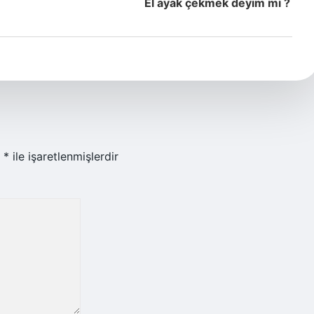
El ayak çekmek deyim mi ?
r
*
ile işaretlenmişlerdir