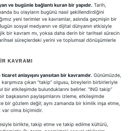
yan ve bugünle bağlantı kuran bir yapıdır.
Tarih,
anda bu olayların bugünü nasıl şekillendirdiğini
ımız yeni terimler ve kavramlar, aslında geçmişin bir
Bugün sosyal medyanın ve dijital dünyanın etkisiyle
ik bir kavram mı, yoksa daha derin bir tarihsel sürecin
arihsel süreçlerdeki yerini ve toplumsal dönüşümlerle
BIR KAVRAMI
e ticaret anlayışını yansıtan bir kavramdır.
Günümüzde,
karşımıza çıkan “takip” olgusu, bireylerin birbirleriyle
sıl bir etkileşimde bulunduklarını belirler. “ING takip”
 bir başkasının paylaşımlarını izleme, etkileşimde
e bir gözlem değil; aynı zamanda bir kimlik inşa etme,
 var olma biçimidir.
iyle birlikte, takip etme ve takip edilme kültürü,