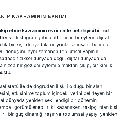
AKIP KAVRAMININ EVRIMI
kip etme kavramının evriminde belirleyici bir rol
er ve Instagram gibi platformlar, bireylerin dijital
tık bir kişi, dünyadaki milyonlarca insanı, belirli bir
. Bu dönüşüm, aynı zamanda toplumsal yapının
, sadece fiziksel dünyada değil, dijital dünyada da
yalnızca bir gözlem eylemi olmaktan çıkıp, bir kimlik
nüştü.
l statü ile de doğrudan ilişkili olduğu bir alan
esini, etkisini ve toplum içindeki yerini belirleyen bir
jital dünyada yeniden şekillendiği bir dönemin
lamda “görüntülenebilirlik” kazanırken, takipçi olan kişi
belirli bir güç dinamiği taşır ve toplumsal yapıyı yeniden