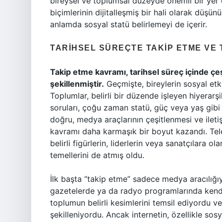
bireysel ve toplumsal düzeyde önemli bir yer e
biçimlerinin dijitalleşmiş bir hali olarak düşün
anlamda sosyal statü belirlemeyi de içerir.
TARIHSEL SÜREÇTE TAKIP ETME VE
Takip etme kavramı, tarihsel süreç içinde çeşi
şekillenmiştir.
Geçmişte, bireylerin sosyal etk
Toplumlar, belirli bir düzende işleyen hiyerarşil
soruları, çoğu zaman statü, güç veya yaş gibi 
doğru, medya araçlarının çeşitlenmesi ve iletiş
kavramı daha karmaşık bir boyut kazandı. Televi
belirli figürlerin, liderlerin veya sanatçılara ol
temellerini de atmış oldu.
İlk başta “takip etme” sadece medya aracılığıy
gazetelerde ya da radyo programlarında kendile
toplumun belirli kesimlerini temsil ediyordu v
şekilleniyordu. Ancak internetin, özellikle sos