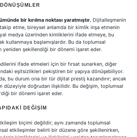
L DÖNÜŞÜMLER
münde bir kırılma noktası yaratmıştır.
Dijitalleşmenin
takip etme, bireysel anlamda bir kimlik inşa etmenin
syal medya üzerinden kimliklerini ifade etmeye, bu
rak kullanmaya başlamışlardır. Bu da toplumsal
nın yeniden şekillendiği bir dönemi işaret eder.
ilerini ifade etmeleri için bir fırsat sunarken, diğer
ındaki eşitsizlikleri pekiştiren bir yapıya dönüşebiliyor.
da, bu durum ona bir tür dijital prestij kazandırır; ancak
şim düzeyiyle doğrudan ilişkilidir. Bu değişim, toplumsal
rdiği bir dönemi işaret eder.
APIDAKI DEĞIŞIM
etkileşim biçimi değildir; aynı zamanda toplumsal
l etkileşimler belirli bir düzene göre şekillenirken,