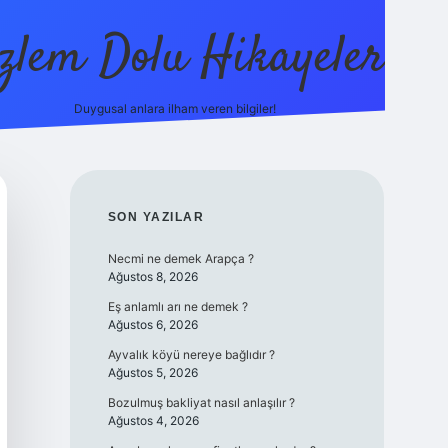
zlem Dolu Hikayeler
Duygusal anlara ilham veren bilgiler!
ilbet casino
SIDEBAR
SON YAZILAR
Necmi ne demek Arapça ?
Ağustos 8, 2026
Eş anlamlı arı ne demek ?
Ağustos 6, 2026
Ayvalık köyü nereye bağlıdır ?
Ağustos 5, 2026
Bozulmuş bakliyat nasıl anlaşılır ?
Ağustos 4, 2026