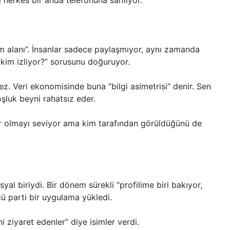
herkes bir anda telefonuna sarılıyor.
em alanı”. İnsanlar sadece paylaşmıyor, aynı zamanda
i kim izliyor?” sorusunu doğuruyor.
evmez. Veri ekonomisinde buna “bilgi asimetrisi” denir. Sen
luk beyni rahatsız eder.
ür olmayı seviyor ama kim tarafından görüldüğünü de
al biriydi. Bir dönem sürekli “profilime biri bakıyor,
 parti bir uygulama yükledi.
i ziyaret edenler” diye isimler verdi.