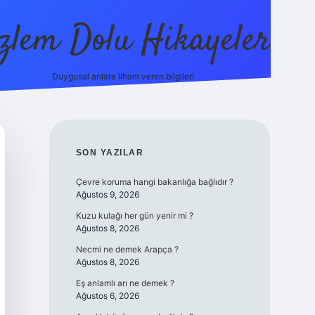
zlem Dolu Hikayeler
Duygusal anlara ilham veren bilgiler!
ilbet casino
SIDEBAR
SON YAZILAR
Çevre koruma hangi bakanlığa bağlıdır ?
Ağustos 9, 2026
Kuzu kulağı her gün yenir mi ?
Ağustos 8, 2026
Necmi ne demek Arapça ?
Ağustos 8, 2026
Eş anlamlı arı ne demek ?
Ağustos 6, 2026