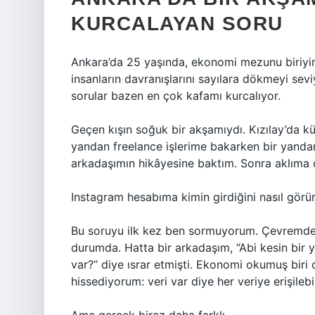
KURCALAYAN SORU
Ankara’da 25 yaşında, ekonomi mezunu biriyim.
insanların davranışlarını sayılara dökmeyi sev
sorular bazen en çok kafamı kurcalıyor.
Geçen kışın soğuk bir akşamıydı. Kızılay’da k
yandan freelance işlerime bakarken bir yandan
arkadaşımın hikâyesine baktım. Sonra aklıma o
Instagram hesabıma kimin girdiğini nasıl gör
Bu soruyu ilk kez ben sormuyorum. Çevremde 
durumda. Hatta bir arkadaşım, “Abi kesin bir 
var?” diye ısrar etmişti. Ekonomi okumuş biri 
hissediyorum: veri var diye her veriye erişileb