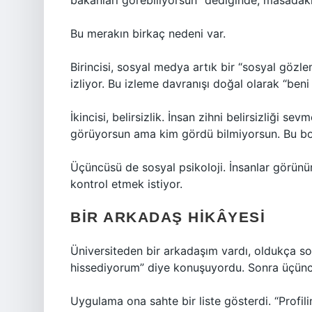
bakanları görebiliyorsun” dediğinde, masadaki 
Bu merakın birkaç nedeni var.
Birincisi, sosyal medya artık bir “sosyal gözl
izliyor. Bu izleme davranışı doğal olarak “ben
İkincisi, belirsizlik. İnsan zihni belirsizliği s
görüyorsun ama kim gördü bilmiyorsun. Bu boş
Üçüncüsü de sosyal psikoloji. İnsanlar görün
kontrol etmek istiyor.
BIR ARKADAŞ HIKÂYESI
Üniversiteden bir arkadaşım vardı, oldukça sosy
hissediyorum” diye konuşuyordu. Sonra üçüncü
Uygulama ona sahte bir liste gösterdi. “Profilin