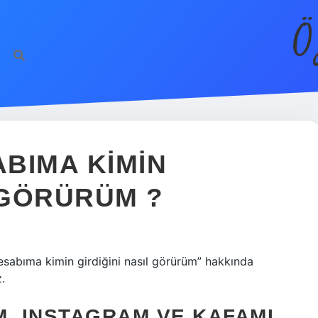
Ö
BIMA KIMIN
 GÖRÜRÜM ?
sabıma kimin girdiğini nasıl görürüm” hakkında
.
M, INSTAGRAM VE KAFAMI