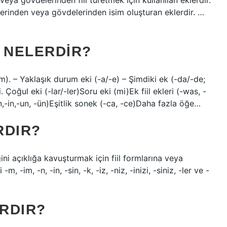
 veya gövdelerinden fiil türetmek için kullanılan eklerdir.
öklerinden veya gövdelerinden isim oluşturan eklerdir. …
I NELERDIR?
m). – Yaklaşık durum eki (-a/-e) – Şimdiki ek (-da/-de;
ki. Çoğul eki (-lar/-ler)Soru eki (mi)Ek fiil ekleri (-was, -
ın,-in,-un, -ün)Eşitlik sonek (-ca, -ce)Daha fazla öğe…
RDIR?
ini açıklığa kavuşturmak için fiil formlarına veya
, -im, -n, -in, -sin, -k, -iz, -niz, -inizi, -siniz, -ler ve -
ARDIR?