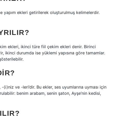
e yapım ekleri getirilerek oluşturulmuş kelimelerdir.
YRILIR?
kim ekleri, ikinci türe fiil çekim ekleri denir. Birinci
ir, ikinci durumda ise yüklemi yapısına göre tamamlar.
sterilebilir.
DIR?
z, -(i)niz ve -leri’dir. Bu ekler, ses uyumlarına uyması için
turulabilir: benim arabam, senin şaton, Ayşe’nin kedisi,
ILIR?