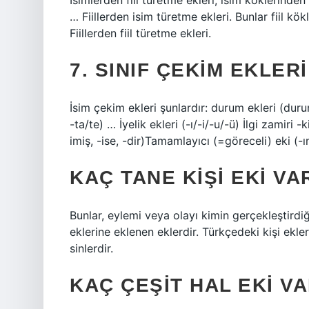
İsimlerden fiil türetme ekleri, isim köklerinden
… Fiillerden isim türetme ekleri. Bunlar fiil k
Fiillerden fiil türetme ekleri.
7. SINIF ÇEKIM EKLER
İsim çekim ekleri şunlardır: durum ekleri (duru
-ta/te) … İyelik ekleri (-ı/-i/-u/-ü) İlgi zamiri -
imiş, -ise, -dir)Tamamlayıcı (=göreceli) eki (-
KAÇ TANE KIŞI EKI VA
Bunlar, eylemi veya olayı kimin gerçekleştirdiğ
eklerine eklenen eklerdir. Türkçedeki kişi ekleri -m
sinlerdir.
KAÇ ÇEŞIT HAL EKI V