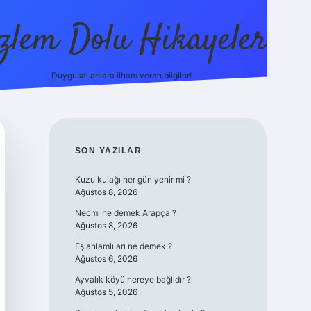
zlem Dolu Hikayeler
Duygusal anlara ilham veren bilgiler!
ilbet casino
SIDEBAR
SON YAZILAR
Kuzu kulağı her gün yenir mi ?
Ağustos 8, 2026
Necmi ne demek Arapça ?
Ağustos 8, 2026
Eş anlamlı arı ne demek ?
Ağustos 6, 2026
Ayvalık köyü nereye bağlıdır ?
Ağustos 5, 2026