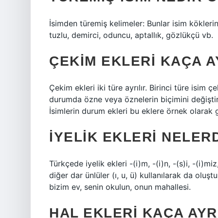
İsimden türemiş kelimeler: Bunlar isim köklerin
tuzlu, demirci, oduncu, aptallık, gözlükçü vb.
ÇEKIM EKLERI KAÇA A
Çekim ekleri iki türe ayrılır. Birinci türe isim çe
durumda özne veya öznelerin biçimini değiştir
İsimlerin durum ekleri bu eklere örnek olarak gö
İYELIK EKLERI NELER
Türkçede iyelik ekleri -(i)m, -(i)n, -(s)i, -(i)mi
diğer dar ünlüler (ı, u, ü) kullanılarak da oluş
bizim ev, senin okulun, onun mahallesi.
HAL EKLERI KAÇA AYR