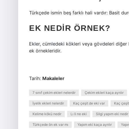
Türkçede ismin beş farklı hali vardır: Basit du
EK NEDIR ÖRNEK?
Ekler, cümledeki kökleri veya gövdeleri diğer k
ek örnekleridir.
Tarih:
Makaleler
7 sınıf çekim ekleri nelerdir
Çekim ekleri kaça ayrılır
İyelik ekleri nelerdir
Kaç çeşit de eki var
Kaç çeşit
Kelime kökü nedir
Lı li ne eki
Silgi yapım eki nedir
Türkçede ön ek var mı
Yapım eki kaça ayrılır
Yapı