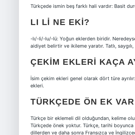
Türkçede ismin beş farklı hali vardır: Basit du
LI LI NE EKI?
-lı/-li/-lu/-lü: Yoğun eklerden biridir. Neredeys
aidiyet belirtir ve ikileme yaratır. Tatlı, sayg
ÇEKIM EKLERI KAÇA A
İsim çekim ekleri genel olarak dört türe ayrılır:
ekleri.
TÜRKÇEDE ÖN EK VAR
Türkçe bir eklemeli dil olduğundan, kelime olu
Türkçede önek yoktur. Türkçe, tarihi boyunca 
dillerden ve daha sonra Fransızca ve İngilizce