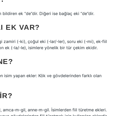
 bildiren ek “de”dir. Diğeri ise bağlaç eki “de”dir.
I EK VAR?
i zamiri (-ki), çoğul eki (-lar/-ler), soru eki (-mi), ek-fiil
on ek (-la/-le), isimlere yönelik bir tür çekim ekidir.
NE?
en isim yapan ekler: Kök ve gövdelerinden farklı olan
IR?
l, amca-m-gil, anne-m-gil. İsimlerden fiil türetme ekleri.