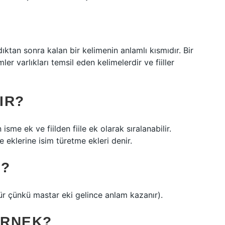
dıktan sonra kalan bir kelimenin anlamlı kısmıdır. Bir
mler varlıkları temsil eden kelimelerdir ve fiiller
IR?
 isme ek ve fiilden fiile ek olarak sıralanabilir.
e eklerine isim türetme ekleri denir.
R?
ktür çünkü mastar eki gelince anlam kazanır).
ÖRNEK?