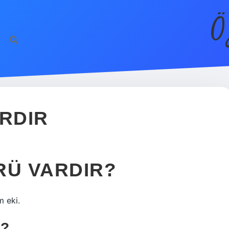
Ö
ARDIR
RÜ VARDIR?
m eki.
R?