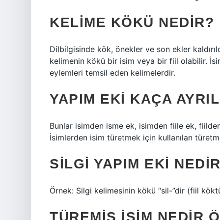
KELIME KÖKÜ NEDIR?
Dilbilgisinde kök, önekler ve son ekler kaldırıl
kelimenin kökü bir isim veya bir fiil olabilir. İsi
eylemleri temsil eden kelimelerdir.
YAPIM EKI KAÇA AYRIL
Bunlar isimden isme ek, isimden fiile ek, fiilden
İsimlerden isim türetmek için kullanılan türetm
SILGI YAPIM EKI NEDI
Örnek: Silgi kelimesinin kökü “sil-”dir (fiil kö
TÜREMIŞ ISIM NEDIR 