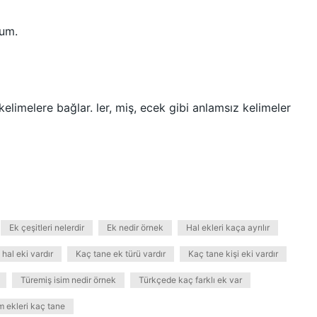
rum.
elimelere bağlar. ler, miş, ecek gibi anlamsız kelimeler
Ek çeşitleri nelerdir
Ek nedir örnek
Hal ekleri kaça ayrılır
 hal eki vardır
Kaç tane ek türü vardır
Kaç tane kişi eki vardır
Türemiş isim nedir örnek
Türkçede kaç farklı ek var
m ekleri kaç tane