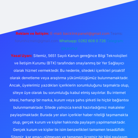
lbet casino
Reklam ve İletişim:
E-mail:
backlinkpaneli@gmail.com
Teams:
forumhizmeti@gmail.com
Whatsapp: 0262 606 0 726
Telegram:
@karabul
Yasal Uyarı:
Sitemiz, 5651 Sayılı Kanun gereğince Bilgi Teknolojileri
ve İletişim Kurumu (BTK) tarafından onaylanmış bir Yer Sağlayıcı
olarak hizmet vermektedir. Bu nedenle, sitedeki içerikleri proaktif
olarak denetleme veya araştırma yükümlülüğümüz bulunmamaktadır.
Ancak, üyelerimiz yazdıkları içeriklerin sorumluluğunu taşımakta olup,
siteye üye olarak bu sorumluluğu kabul etmiş sayılırlar. Bu internet
sitesi, herhangi bir marka, kurum veya şahıs şirketi ile hiçbir bağlantısı
bulunmamaktadır. Sitede yalnızca kendi hazırladığımız makaleler
paylaşılmaktadır. Burada yer alan içerikler haber niteliği taşımamakta
olup, gerçek kurum ve kişiler hakkında paylaşım yapılmamaktadır.
Gerçek kurum ve kişiler ile isim benzerlikleri tamamen tesadüfidir.
Sitemiz, kar amacı gütmeyen ve tamamen ücretsiz bir bilgi paylaşım