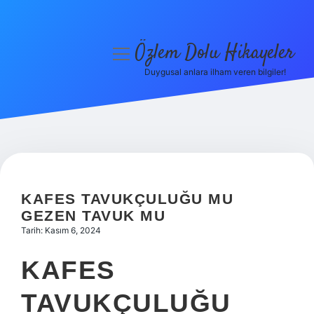
Özlem Dolu Hikayeler
menüyü
aç
Duygusal anlara ilham veren bilgiler!
Anasayfa
Gizlilik Politikası
Yasal Uyarı
Hakkımızda
KAFES TAVUKÇULUĞU MU
GEZEN TAVUK MU
Tarih: Kasım 6, 2024
KAFES
TAVUKÇULUĞU