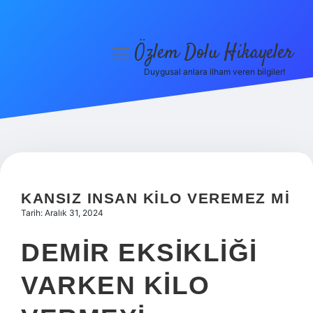
Özlem Dolu Hikayeler
menüyü
aç
Duygusal anlara ilham veren bilgiler!
Anasayfa
Gizlilik Politikası
Yasal Uyarı
Hakkımızda
KANSIZ INSAN KILO VEREMEZ MI
Tarih: Aralık 31, 2024
DEMIR EKSIKLIĞI
VARKEN KILO