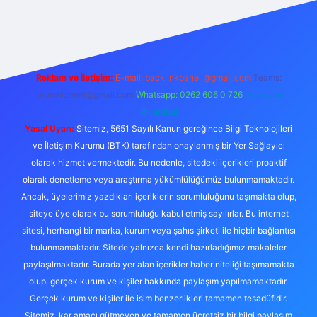
ilbet casino
Reklam ve İletişim:
E-mail:
backlinkpaneli@gmail.com
Teams:
forumhizmeti@gmail.com
Whatsapp: 0262 606 0 726
Telegram:
@karabul
Yasal Uyarı:
Sitemiz, 5651 Sayılı Kanun gereğince Bilgi Teknolojileri
ve İletişim Kurumu (BTK) tarafından onaylanmış bir Yer Sağlayıcı
olarak hizmet vermektedir. Bu nedenle, sitedeki içerikleri proaktif
olarak denetleme veya araştırma yükümlülüğümüz bulunmamaktadır.
Ancak, üyelerimiz yazdıkları içeriklerin sorumluluğunu taşımakta olup,
siteye üye olarak bu sorumluluğu kabul etmiş sayılırlar. Bu internet
sitesi, herhangi bir marka, kurum veya şahıs şirketi ile hiçbir bağlantısı
bulunmamaktadır. Sitede yalnızca kendi hazırladığımız makaleler
paylaşılmaktadır. Burada yer alan içerikler haber niteliği taşımamakta
olup, gerçek kurum ve kişiler hakkında paylaşım yapılmamaktadır.
Gerçek kurum ve kişiler ile isim benzerlikleri tamamen tesadüfidir.
Sitemiz, kar amacı gütmeyen ve tamamen ücretsiz bir bilgi paylaşım