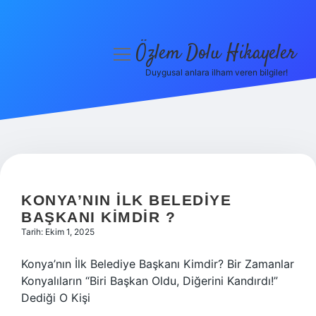
Özlem Dolu Hikayeler
menüyü
aç
Duygusal anlara ilham veren bilgiler!
Anasayfa
Gizlilik Politikası
Yasal Uyarı
Hakkımızda
KONYA’NIN ILK BELEDIYE
BAŞKANI KIMDIR ?
Tarih: Ekim 1, 2025
Konya’nın İlk Belediye Başkanı Kimdir? Bir Zamanlar
Konyalıların “Biri Başkan Oldu, Diğerini Kandırdı!”
Dediği O Kişi