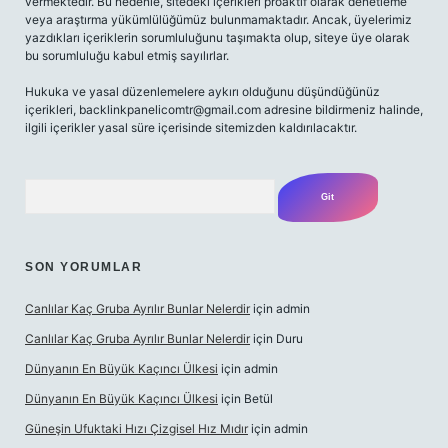
vermektedir. Bu nedenle, sitedeki içerikleri proaktif olarak denetleme
veya araştırma yükümlülüğümüz bulunmamaktadır. Ancak, üyelerimiz
yazdıkları içeriklerin sorumluluğunu taşımakta olup, siteye üye olarak
bu sorumluluğu kabul etmiş sayılırlar.
Hukuka ve yasal düzenlemelere aykırı olduğunu düşündüğünüz
içerikleri,
backlinkpanelicomtr@gmail.com
adresine bildirmeniz halinde,
ilgili içerikler yasal süre içerisinde sitemizden kaldırılacaktır.
Arama
SON YORUMLAR
Canlılar Kaç Gruba Ayrılır Bunlar Nelerdir
için
admin
Canlılar Kaç Gruba Ayrılır Bunlar Nelerdir
için
Duru
Dünyanın En Büyük Kaçıncı Ülkesi
için
admin
Dünyanın En Büyük Kaçıncı Ülkesi
için
Betül
Güneşin Ufuktaki Hızı Çizgisel Hız Mıdır
için
admin