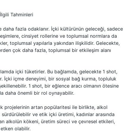
lgili Tahminleri
ne daha fazla odaklanır. İçki kültürünün geleceği, sadece
leşimlere, cinsiyet rollerine ve toplumsal normlara da
kler, toplumsal yapılarla yakından ilişkilidir. Gelecekte,
lerden çok daha fazla, toplumsal bir etkileşim alanı
amda içki tüketirler. Bu bağlamda, gelecekte 1 shot,
ir. İçki içme deneyimi, bir sosyal bağ kurma, topluluk
killenebilir. 1 shot, bir eğlence aracı olmanın ötesine
da daha önemli bir rol oynayabilir.
 projelerinin artan popülaritesi ile birlikte, alkol
sürdürülebilir ve etik içki üretimi, kadınlar arasında
lan alkolün kökeni, üretim süreci ve çevresel etkileri,
etken olabilir.