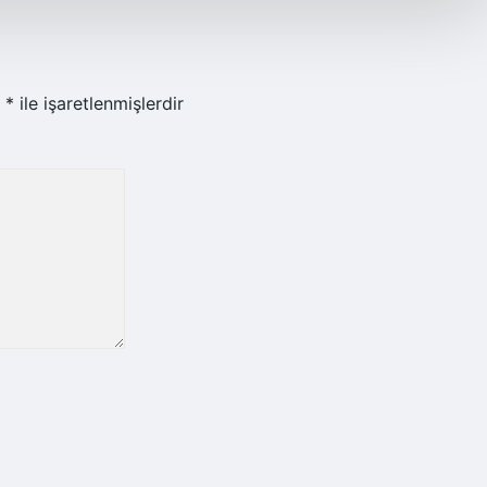
r
*
ile işaretlenmişlerdir