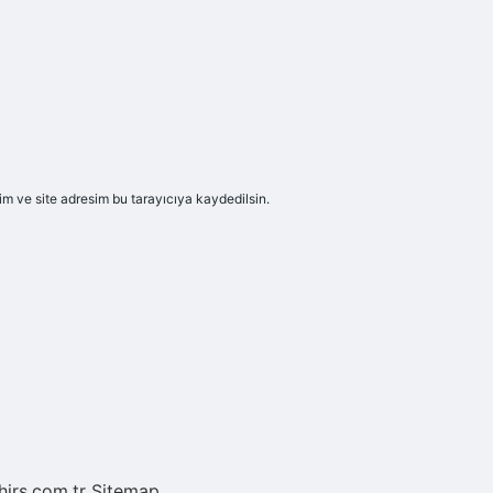
m ve site adresim bu tarayıcıya kaydedilsin.
hirs.com.tr
Sitemap