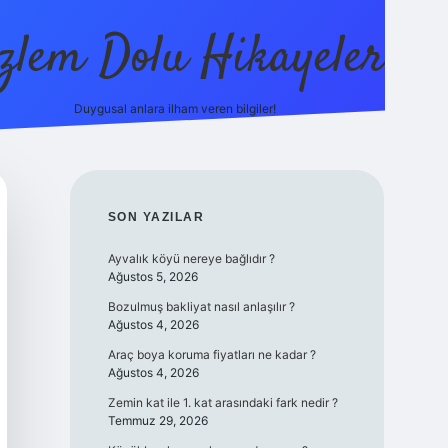
zlem Dolu Hikayeler
Duygusal anlara ilham veren bilgiler!
ilbet casino
SIDEBAR
SON YAZILAR
Ayvalık köyü nereye bağlıdır ?
Ağustos 5, 2026
Bozulmuş bakliyat nasıl anlaşılır ?
Ağustos 4, 2026
Araç boya koruma fiyatları ne kadar ?
Ağustos 4, 2026
Zemin kat ile 1. kat arasındaki fark nedir ?
Temmuz 29, 2026