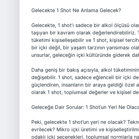
Gelecekte 1 Shot Ne Anlama Gelecek?
Gelecekte, 1 shot’ı sadece bir alkol ölçüsü o
taşıyan bir kavram olarak değerlendirebiliriz. 
tüketimi kişiselleşebilir ve 1 shot, kişisel terc
bir içki değil, bir yaşam tarzının yansıması olab
unsurlar, geleceğin içki kültüründe giderek da
Daha geniş bir bakış açısıyla, alkol tüketimini
değişebilir. 1 shot, sadece eğlenceli bir içki
güçlendiren, insanların bir araya geldiği özel a
olarak 1 shot, toplumsal değerler ve kişisel d
Geleceğe Dair Sorular: 1 Shot’un Yeri Ne Olac
Peki, gelecekte 1 shot’un yeri ne olacak? Tekno
evrilecek? Mikro içki üretimi ve kişiselleştiril
odaklı içki seçenekleri, toplumsal normlarla nas