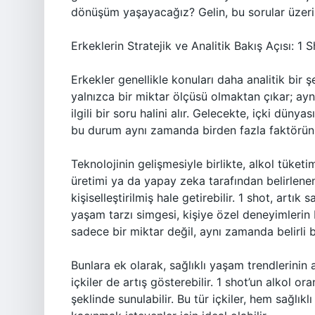
dönüşüm yaşayacağız? Gelin, bu sorular üzerin
Erkeklerin Stratejik ve Analitik Bakış Açısı: 1 
Erkekler genellikle konuları daha analitik bir şe
yalnızca bir miktar ölçüsü olmaktan çıkar; ayn
ilgili bir soru halini alır. Gelecekte, içki düny
bu durum aynı zamanda birden fazla faktörün st
Teknolojinin gelişmesiyle birlikte, alkol tüketi
üretimi ya da yapay zeka tarafından belirlenen 
kişiselleştirilmiş hale getirebilir. 1 shot, ar
yaşam tarzı simgesi, kişiye özel deneyimlerin bir
sadece bir miktar değil, aynı zamanda belirli b
Bunlara ek olarak, sağlıklı yaşam trendlerinin 
içkiler de artış gösterebilir. 1 shot’un alkol o
şeklinde sunulabilir. Bu tür içkiler, hem sağl