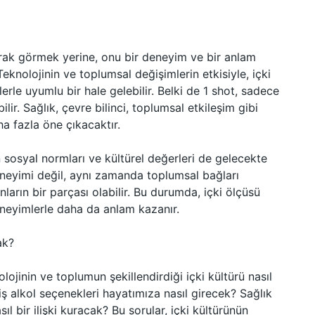
larak görmek yerine, onu bir deneyim ve bir anlam
Teknolojinin ve toplumsal değişimlerin etkisiyle, içki
ihlerle uyumlu bir hale gelebilir. Belki de 1 shot, sadece
ilir. Sağlık, çevre bilinci, toplumsal etkileşim gibi
ha fazla öne çıkacaktır.
n sosyal normları ve kültürel değerleri de gelecekte
 deneyimi değil, aynı zamanda toplumsal bağları
nların bir parçası olabilir. Bu durumda, içki ölçüsü
eneyimlerle daha da anlam kazanır.
ak?
lojinin ve toplumun şekillendirdiği içki kültürü nasıl
miş alkol seçenekleri hayatımıza nasıl girecek? Sağlık
ıl bir ilişki kuracak? Bu sorular, içki kültürünün