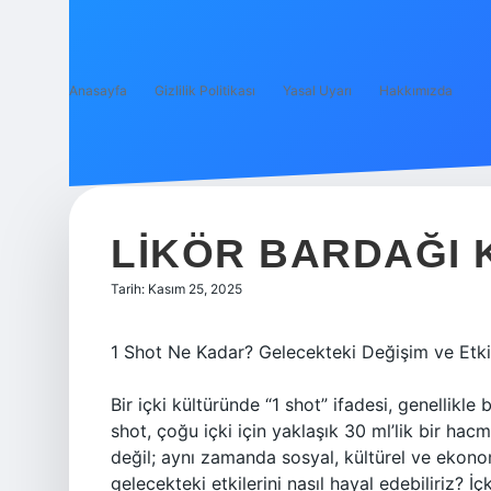
Anasayfa
Gizlilik Politikası
Yasal Uyarı
Hakkımızda
LIKÖR BARDAĞI 
Tarih: Kasım 25, 2025
1 Shot Ne Kadar? Gelecekteki Değişim ve Etkil
Bir içki kültüründe “1 shot” ifadesi, genellikl
shot, çoğu içki için yaklaşık 30 ml’lik bir hac
değil; aynı zamanda sosyal, kültürel ve ekonom
gelecekteki etkilerini nasıl hayal edebiliriz? İ