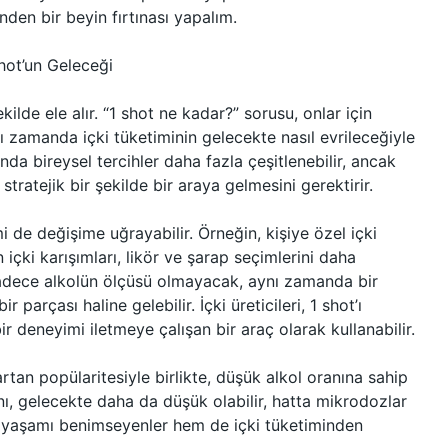
den bir beyin fırtınası yapalım.
Shot’un Geleceği
kilde ele alır. “1 shot ne kadar?” sorusu, onlar için
ı zamanda içki tüketiminin gelecekte nasıl evrileceğiyle
asında bireysel tercihler daha fazla çeşitlenebilir, ancak
ratejik bir şekilde bir araya gelmesini gerektirir.
mi de değişime uğrayabilir. Örneğin, kişiye özel içki
içki karışımları, likör ve şarap seçimlerini daha
tık sadece alkolün ölçüsü olmayacak, aynı zamanda bir
 parçası haline gelebilir. İçki üreticileri, 1 shot’ı
ir deneyimi iletmeye çalışan bir araç olarak kullanabilir.
artan popülaritesiyle birlikte, düşük alkol oranına sahip
ranı, gelecekte daha da düşük olabilir, hatta mikrodozlar
ıklı yaşamı benimseyenler hem de içki tüketiminden