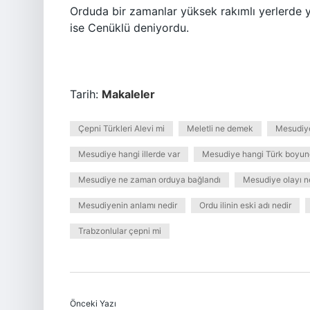
Orduda bir zamanlar yüksek rakımlı yerlerde y
ise Cenüklü deniyordu.
Tarih:
Makaleler
Çepni Türkleri Alevi mi
Meletli ne demek
Mesudiy
Mesudiye hangi illerde var
Mesudiye hangi Türk boyun
Mesudiye ne zaman orduya bağlandı
Mesudiye olayı n
Mesudiyenin anlamı nedir
Ordu ilinin eski adı nedir
Trabzonlular çepni mi
Önceki Yazı