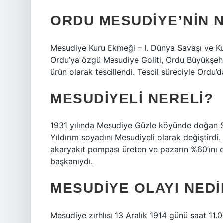
ORDU MESUDIYE’NIN 
Mesudiye Kuru Ekmeği – I. Dünya Savaşı ve Kur
Ordu’ya özgü Mesudiye Goliti, Ordu Büyükşehir 
ürün olarak tescillendi. Tescil süreciyle Ordu’da
MESUDIYELI NERELI?
1931 yılında Mesudiye Güzle köyünde doğan Sa
Yıldırım soyadını Mesudiyeli olarak değiştirdi.
akaryakıt pompası üreten ve pazarın %60’ını 
başkanıydı.
MESUDIYE OLAYI NEDI
Mesudiye zırhlısı 13 Aralık 1914 günü saat 11.0