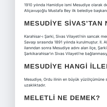
1910 yılında Hamidiye ismi Mesudiye olarak değ
Aliçavuşoğlu Mustafa Bey ilk belediye başkanı
MESUDIYE SIVAS’TAN 
Karahisar-ı Şarki, Sivas Vilayeti’nin sancak mer
Savaşı sırasında 1891 yılında kurulmuştur. II. 
ilanından sonra Mesudiye adını alan ilçe, Şark
Şarkikarahisar’ın Sivas Vilayeti’ne bağlanması
MESUDIYE HANGI ILL
Mesudiye, Ordu ilinin en büyük yüzölçümüne s
uzaklıktadır.
MELETLI NE DEMEK?