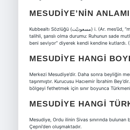
MESUDIYE’NIN ANLAMI
Kubbealtı Sözlüğü (ﻣﺴﻌﻮﺩﻳّﺖ) i. (Ar. mes’ūd, “mutlu” mastar eki -iyyet ve mes’ūdiyyet’ten) Mutlu,
talihli, şanslı olma durumu: Ruhunun sade mu
beni seviyor” diyerek kendi kendine kutlardı. 
MESUDIYE HANGI BOY
Merkezi Mesudiye’dir. Daha sonra beyliğin mer
taşınmıştır. Kurucusu Hacıemir İbrahim Bey’dir
bölgeyi fethetmek için sınır boyunca Türkmenle
MESUDIYE HANGI TÜR
Mesudiye, Ordu ilinin Sivas sınırında bulunan b
Çepni’den oluşmaktadır.