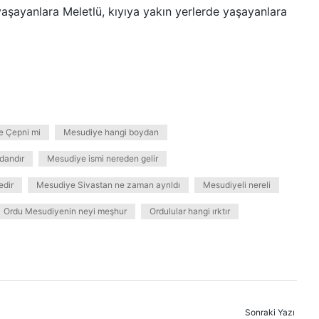
aşayanlara Meletlü, kıyıya yakın yerlerde yaşayanlara
e Çepni mi
Mesudiye hangi boydan
dandır
Mesudiye ismi nereden gelir
edir
Mesudiye Sivastan ne zaman ayrıldı
Mesudiyeli nereli
Ordu Mesudiyenin neyi meşhur
Ordulular hangi ırktır
Sonraki Yazı