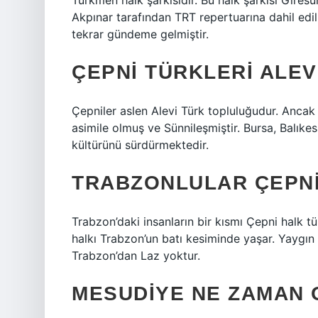
Türkmen halk şarkısıdır. Bu halk şarkısı Gires
Akpınar tarafından TRT repertuarına dahil edilmi
tekrar gündeme gelmiştir.
ÇEPNI TÜRKLERI ALEV
Çepniler aslen Alevi Türk topluluğudur. Anca
asimile olmuş ve Sünnileşmiştir. Bursa, Balıke
kültürünü sürdürmektedir.
TRABZONLULAR ÇEPNI
Trabzon’daki insanların bir kısmı Çepni halk tür
halkı Trabzon’un batı kesiminde yaşar. Yaygın 
Trabzon’dan Laz yoktur.
MESUDIYE NE ZAMAN 