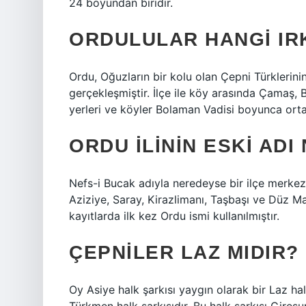
24 boyundan biridir.
ORDULULAR HANGI IR
Ordu, Oğuzların bir kolu olan Çepni Türklerini
gerçekleşmiştir. İlçe ile köy arasında Çamaş, 
yerleri ve köyler Bolaman Vadisi boyunca orta
ORDU ILININ ESKI ADI
Nefs-i Bucak adıyla neredeyse bir ilçe merkezi 
Aziziye, Saray, Kirazlimanı, Taşbaşı ve Düz Ma
kayıtlarda ilk kez Ordu ismi kullanılmıştır.
ÇEPNILER LAZ MIDIR?
Oy Asiye halk şarkısı yaygın olarak bir Laz hal