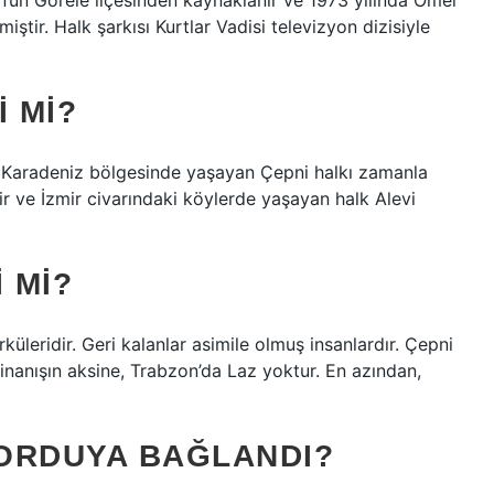
un’un Görele ilçesinden kaynaklanır ve 1973 yılında Ömer
ştir. Halk şarkısı Kurtlar Vadisi televizyon dizisiyle
I MI?
k Karadeniz bölgesinde yaşayan Çepni halkı zamanla
sir ve İzmir civarındaki köylerde yaşayan halk Alevi
 MI?
küleridir. Geri kalanlar asimile olmuş insanlardır. Çepni
inanışın aksine, Trabzon’da Laz yoktur. En azından,
ORDUYA BAĞLANDI?