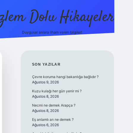
zlem Dolu Hikayeler
Duygusal anlara ilham veren bilgiler!
ilbet casino
SIDEBAR
SON YAZILAR
Çevre koruma hangi bakanlığa bağlıdır ?
Ağustos 9, 2026
Kuzu kulağı her gün yenir mi ?
Ağustos 8, 2026
Necmi ne demek Arapça ?
Ağustos 8, 2026
Eş anlamlı arı ne demek ?
Ağustos 6, 2026