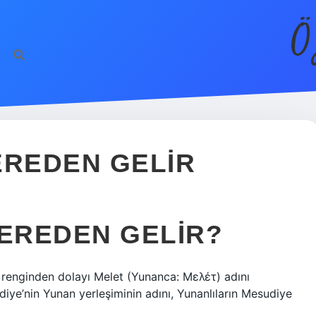
Ö
EREDEN GELIR
NEREDEN GELIR?
 renginden dolayı Melet (Yunanca: Μελέτ) adını
iye’nin Yunan yerleşiminin adını, Yunanlıların Mesudiye