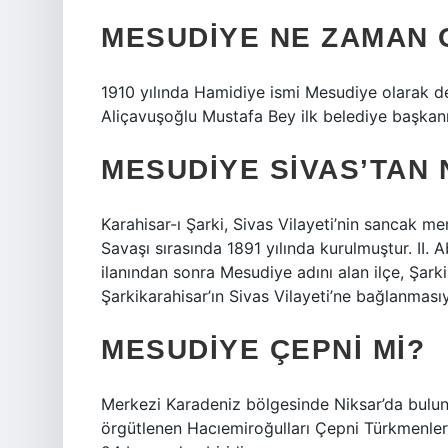
MESUDIYE NE ZAMAN 
1910 yılında Hamidiye ismi Mesudiye olarak deği
Aliçavuşoğlu Mustafa Bey ilk belediye başkanı
MESUDIYE SIVAS’TAN 
Karahisar-ı Şarki, Sivas Vilayeti’nin sancak mer
Savaşı sırasında 1891 yılında kurulmuştur. II. 
ilanından sonra Mesudiye adını alan ilçe, Şark
Şarkikarahisar’ın Sivas Vilayeti’ne bağlanması
MESUDIYE ÇEPNI MI?
Merkezi Karadeniz bölgesinde Niksar’da bulun
örgütlenen Hacıemiroğulları Çepni Türkmenlerid