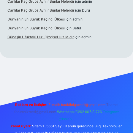
Canlılar Kaç Gruba Ayrılır Bunlar Nelerdir
için
admin
Canlılar Kaç Gruba Ayrılır Bunlar Nelerdir
için
Duru
Dünyanın En Büyük Kaçıncı Ülkesi
için
admin
Dünyanın En Büyük Kaçıncı Ülkesi
için
Betül
Güneşin Ufuktaki Hızı Çizgisel Hız Mıdır
için
admin
bet casino
Reklam ve İletişim:
E-mail:
backlinkpaneli@gmail.com
Teams:
forumhizmeti@gmail.com
Whatsapp: 0262 606 0 726
Telegram:
@karabul
Yasal Uyarı:
Sitemiz, 5651 Sayılı Kanun gereğince Bilgi Teknolojileri