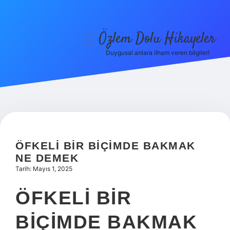
Özlem Dolu Hikayeler
menüyü
aç
Duygusal anlara ilham veren bilgiler!
Anasayfa
Gizlilik Politikası
Yasal Uyarı
Hakkımızda
ÖFKELI BIR BIÇIMDE BAKMAK
NE DEMEK
Tarih: Mayıs 1, 2025
ÖFKELI BIR
BIÇIMDE BAKMAK