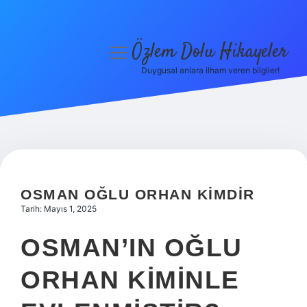
Özlem Dolu Hikayeler
menüyü
aç
Duygusal anlara ilham veren bilgiler!
Anasayfa
Gizlilik Politikası
Yasal Uyarı
Hakkımızda
OSMAN OĞLU ORHAN KIMDIR
Tarih: Mayıs 1, 2025
OSMAN’IN OĞLU
ORHAN KIMINLE