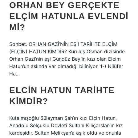
ORHAN BEY GERÇEKTE
ELÇIM HATUNLA EVLENDI
MI?
Sohbet. ORHAN GAZİ’NİN EŞİ! TARİHTE ELÇİM
(ELÇİN) HATUN KİMDİR? Kuruluş Osman dizisinde
Orhan Gazi’nin eşi Gündüz Bey’in kızı olan Elçim
Hatun’un aslında var olmadığı biliniyor. 1-) Nilüfer
Ha…
ELCIN HATUN TARIHTE
KIMDIR?
Kutalmışoğlu Süleyman Şah’ın kızı Elçin Hatun,
Anadolu Selçuklu Devleti Sultanı Kılıçarslan’ın kız
kardeşidir. Sultan Melikşah’a aşık oldu ve onunla