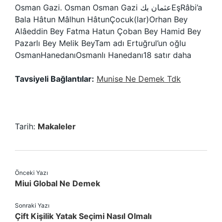
Osman Gazi. Osman Osman Gazi عثمان بكEşRâbi’a
Bala Hâtun Mâlhun HâtunÇocuk(lar)Orhan Bey
Alâeddin Bey Fatma Hatun Çoban Bey Hamid Bey
Pazarlı Bey Melik BeyTam adı Ertuğrul’un oğlu
OsmanHanedanıOsmanlı Hanedanı18 satır daha
Tavsiyeli Bağlantılar:
Munise Ne Demek Tdk
Tarih:
Makaleler
Önceki Yazı
Miui Global Ne Demek
Sonraki Yazı
Çift Kişilik Yatak Seçimi Nasıl Olmalı