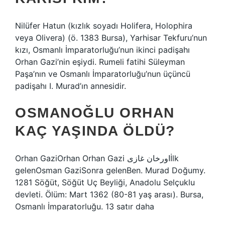
Nilüfer Hatun (kızlık soyadı Holifera, Holophira
veya Olivera) (ö. 1383 Bursa), Yarhisar Tekfuru’nun
kızı, Osmanlı İmparatorluğu’nun ikinci padişahı
Orhan Gazi’nin eşiydi. Rumeli fatihi Süleyman
Paşa’nın ve Osmanlı İmparatorluğu’nun üçüncü
padişahı I. Murad’ın annesidir.
OSMANOĞLU ORHAN
KAÇ YAŞINDA ÖLDÜ?
Orhan GaziOrhan Orhan Gazi اورخان غازیİlk
gelenOsman GaziSonra gelenBen. Murad Doğumy.
1281 Söğüt, Söğüt Uç Beyliği, Anadolu Selçuklu
devleti. Ölüm: Mart 1362 (80-81 yaş arası). Bursa,
Osmanlı İmparatorluğu. 13 satır daha