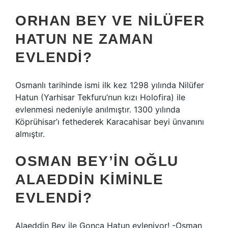
ORHAN BEY VE NILÜFER
HATUN NE ZAMAN
EVLENDI?
Osmanlı tarihinde ismi ilk kez 1298 yılında Nilüfer
Hatun (Yarhisar Tekfuru’nun kızı Holofira) ile
evlenmesi nedeniyle anılmıştır. 1300 yılında
Köprühisar’ı fethederek Karacahisar beyi ünvanını
almıştır.
OSMAN BEY’IN OĞLU
ALAEDDIN KIMINLE
EVLENDI?
Alaeddin Bey ile Gonca Hatun evleniyor! -Osman