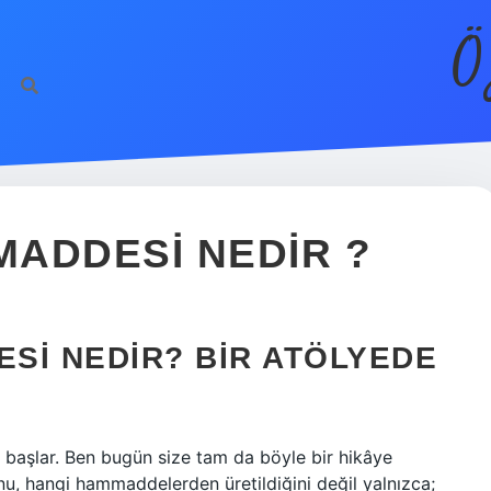
Ö
ADDESI NEDIR ?
SI NEDIR? BIR ATÖLYEDE
a başlar. Ben bugün size tam da böyle bir hikâye
u, hangi hammaddelerden üretildiğini değil yalnızca;