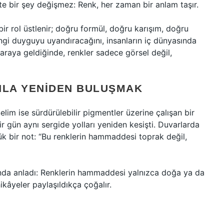
te bir şey değişmez: Renk, her zaman bir anlam taşır.
r rol üstlenir; doğru formül, doğru karışım, doğru
hangi duyguyu uyandıracağını, insanların iç dünyasında
r araya geldiğinde, renkler sadece görsel değil,
NLA YENIDEN BULUŞMAK
 Selim ise sürdürülebilir pigmentler üzerine çalışan bir
ir gün aynı sergide yolları yeniden kesişti. Duvarlarda
küçük bir not: “Bu renklerin hammaddesi toprak değil,
da anladı: Renklerin hammaddesi yalnızca doğa ya da
hikâyeler paylaşıldıkça çoğalır.