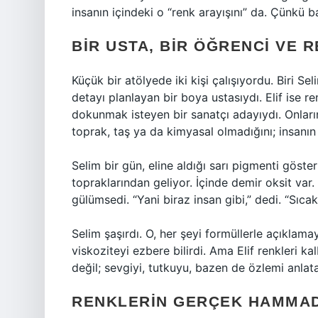
insanın içindeki o “renk arayışını” da. Çünkü 
BIR USTA, BIR ÖĞRENCI VE R
Küçük bir atölyede iki kişi çalışıyordu. Biri Se
detayı planlayan bir boya ustasıydı. Elif ise r
dokunmak isteyen bir sanatçı adayıydı. Onlar
toprak, taş ya da kimyasal olmadığını; insanı
Selim bir gün, eline aldığı sarı pigmenti gösteri
topraklarından geliyor. İçinde demir oksit var. 
gülümsedi. “Yani biraz insan gibi,” dedi. “Sıca
Selim şaşırdı. O, her şeyi formüllerle açıklamay
viskoziteyi ezbere bilirdi. Ama Elif renkleri ka
değil; sevgiyi, tutkuyu, bazen de özlemi anlatan
RENKLERIN GERÇEK HAMMAD