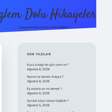
zlem Dolu Hikayeler
Duygusal anlara ilham veren bilgiler!
ilbet casin
SIDEBAR
SON YAZILAR
Kuzu kulağı her gün yenir mi ?
Ağustos 8, 2026
Necmi ne demek Arapça ?
Ağustos 8, 2026
Eş anlamlı arı ne demek ?
Ağustos 6, 2026
Ayvalık köyü nereye bağlıdır ?
Ağustos 5, 2026