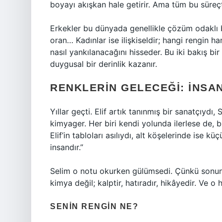
boyayı akışkan hale getirir. Ama tüm bu süreç
Erkekler bu dünyada genellikle çözüm odaklı bi
oran… Kadınlar ise ilişkiseldir; hangi rengin 
nasıl yankılanacağını hisseder. Bu iki bakış bi
duygusal bir derinlik kazanır.
RENKLERIN GELECEĞI: İNSA
Yıllar geçti. Elif artık tanınmış bir sanatçıydı,
kimyager. Her biri kendi yolunda ilerlese de, b
Elif’in tabloları asılıydı, alt köşelerinde ise 
insandır.”
Selim o notu okurken gülümsedi. Çünkü sonun
kimya değil; kalptir, hatıradır, hikâyedir. Ve o 
SENIN RENGIN NE?