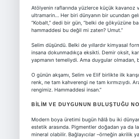
Atölyenin raflarında yüzlerce küçük kavanoz va
ultramarin… Her biri dünyanın bir ucundan gelmi
“Kobalt,” dedi bir gün, “belki de gökyüzüne ba
hammaddesi bu değil mi zaten? Umut.”
Selim düşündü. Belki de yıllardır kimyasal for
insana dokunmadıkça eksikti. Demir oksit, kar
yapmanın temeliydi. Ama duygular olmadan, b
O günün akşamı, Selim ve Elif birlikte ilk karışı
renk, ne tam kahverengi ne tam kırmızıydı. Arad
rengimiz. Hammaddesi insan.”
BILIM VE DUYGUNUN BULUŞTUĞU N
Modern boya üretimi bugün hâlâ bu iki dünyanı
estetik arasında. Pigmentler doğadan ya da la
mineral olabilir. Bağlayıcılar –örneğin akrilik