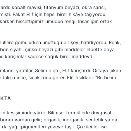
rdı: kobalt mavisi, titanyum beyazı, okra sarısı,
şti. Fakat Elif için hepsi birer hikâye taşıyordu.
karken hissettiğimiz umudun rengi. İnsanlığın ortak
müllere gömülürken unuttuğu bir şeyi hatırlıyordu: Renk,
bon siyahı, çinko beyazı gibi maddeler elbette boya
u karışımlar sadece soğuk birer maddeydi.
mlarını yaptılar. Selim ölçtü, Elif karıştırdı. Ortaya çıkan
aki o ince, sıcak tonu gören Elif fısıldadı: “Bu bizim
OKTA
n kesişiminde yürür: Bilimsel formüllerle duygusal
boratuvardan gelir; organik, inorganik, sentetik ya da
 ya da yağ– pigmentleri yüzeye taşır. Çözücüler ise