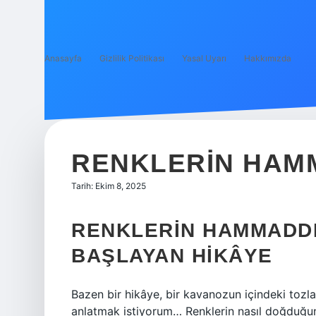
Anasayfa
Gizlilik Politikası
Yasal Uyarı
Hakkımızda
RENKLERIN HAMM
Tarih: Ekim 8, 2025
RENKLERIN HAMMADDE
BAŞLAYAN HIKÂYE
Bazen bir hikâye, bir kavanozun içindeki tozl
anlatmak istiyorum… Renklerin nasıl doğduğun