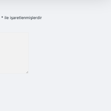
r
*
ile işaretlenmişlerdir