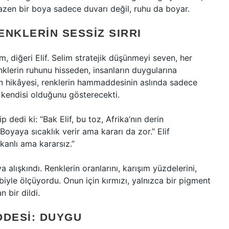
bazen bir boya sadece duvarı değil, ruhu da boyar.
ENKLERIN SESSIZ SIRRI
lim, diğeri Elif. Selim stratejik düşünmeyi seven, her
enklerin ruhunu hisseden, insanların duygularına
ın hikâyesi, renklerin hammaddesinin aslında sadece
n kendisi olduğunu gösterecekti.
p dedi ki: “Bak Elif, bu toz, Afrika’nın derin
Boyaya sıcaklık verir ama kararı da zor.” Elif
kkanlı ama kararsız.”
a alışkındı. Renklerin oranlarını, karışım yüzdelerini,
lbiyle ölçüyordu. Onun için kırmızı, yalnızca bir pigment
 bir dildi.
DESI: DUYGU