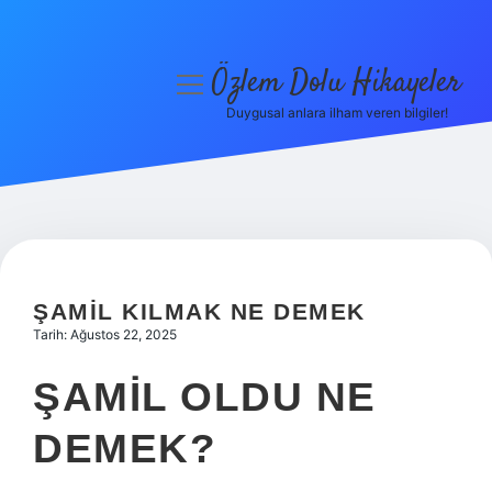
Özlem Dolu Hikayeler
menüyü
aç
Duygusal anlara ilham veren bilgiler!
Anasayfa
Gizlilik Politikası
Yasal Uyarı
Hakkımızda
ŞAMIL KILMAK NE DEMEK
Tarih: Ağustos 22, 2025
ŞAMIL OLDU NE
DEMEK?