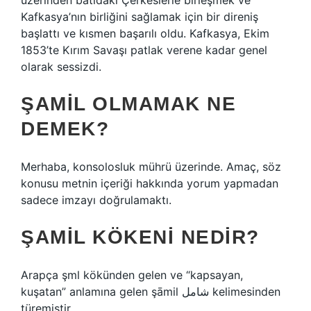
üzerinden batıdaki Çerkeslerle birleşmek ve
Kafkasya’nın birliğini sağlamak için bir direniş
başlattı ve kısmen başarılı oldu. Kafkasya, Ekim
1853’te Kırım Savaşı patlak verene kadar genel
olarak sessizdi.
ŞAMIL OLMAMAK NE
DEMEK?
Merhaba, konsolosluk mührü üzerinde. Amaç, söz
konusu metnin içeriği hakkında yorum yapmadan
sadece imzayı doğrulamaktı.
ŞAMIL KÖKENI NEDIR?
Arapça şml kökünden gelen ve “kapsayan,
kuşatan” anlamına gelen şāmil شامل kelimesinden
türemiştir.