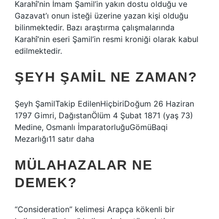
Karahî’nin İmam Şamil’in yakın dostu olduğu ve
Gazavat’ı onun isteği üzerine yazan kişi olduğu
bilinmektedir. Bazı araştırma çalışmalarında
Karahî’nin eseri Şamil’in resmi kroniği olarak kabul
edilmektedir.
ŞEYH ŞAMIL NE ZAMAN?
Şeyh ŞamilTakip EdilenHiçbiriDoğum 26 Haziran
1797 Gimri, DağıstanÖlüm 4 Şubat 1871 (yaş 73)
Medine, Osmanlı İmparatorluğuGömüBaqi
Mezarlığı11 satır daha
MÜLAHAZALAR NE
DEMEK?
“Consideration” kelimesi Arapça kökenli bir