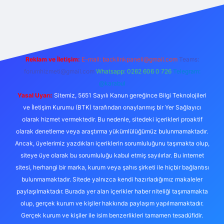
no
Reklam ve İletişim:
E-mail:
backlinkpaneli@gmail.com
Teams:
forumhizmeti@gmail.com
Whatsapp: 0262 606 0 726
Telegram:
@karabul
Yasal Uyarı:
Sitemiz, 5651 Sayılı Kanun gereğince Bilgi Teknolojileri
ve İletişim Kurumu (BTK) tarafından onaylanmış bir Yer Sağlayıcı
olarak hizmet vermektedir. Bu nedenle, sitedeki içerikleri proaktif
olarak denetleme veya araştırma yükümlülüğümüz bulunmamaktadır.
Ancak, üyelerimiz yazdıkları içeriklerin sorumluluğunu taşımakta olup,
siteye üye olarak bu sorumluluğu kabul etmiş sayılırlar. Bu internet
sitesi, herhangi bir marka, kurum veya şahıs şirketi ile hiçbir bağlantısı
bulunmamaktadır. Sitede yalnızca kendi hazırladığımız makaleler
paylaşılmaktadır. Burada yer alan içerikler haber niteliği taşımamakta
olup, gerçek kurum ve kişiler hakkında paylaşım yapılmamaktadır.
Gerçek kurum ve kişiler ile isim benzerlikleri tamamen tesadüfidir.