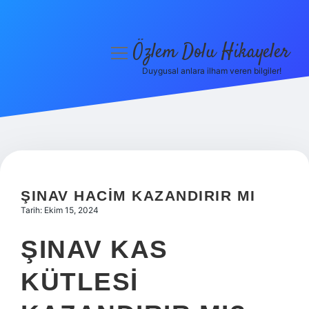
Özlem Dolu Hikayeler
menüyü
aç
Duygusal anlara ilham veren bilgiler!
Anasayfa
Gizlilik Politikası
Yasal Uyarı
Hakkımızda
ŞINAV HACIM KAZANDIRIR MI
Tarih: Ekim 15, 2024
ŞINAV KAS
KÜTLESI