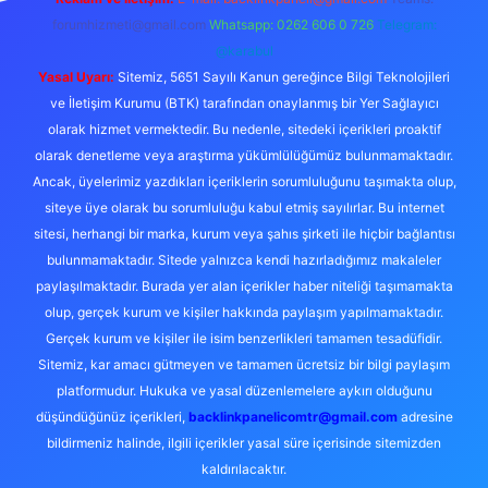
forumhizmeti@gmail.com
Whatsapp: 0262 606 0 726
Telegram:
@karabul
Yasal Uyarı:
Sitemiz, 5651 Sayılı Kanun gereğince Bilgi Teknolojileri
ve İletişim Kurumu (BTK) tarafından onaylanmış bir Yer Sağlayıcı
olarak hizmet vermektedir. Bu nedenle, sitedeki içerikleri proaktif
olarak denetleme veya araştırma yükümlülüğümüz bulunmamaktadır.
Ancak, üyelerimiz yazdıkları içeriklerin sorumluluğunu taşımakta olup,
siteye üye olarak bu sorumluluğu kabul etmiş sayılırlar. Bu internet
sitesi, herhangi bir marka, kurum veya şahıs şirketi ile hiçbir bağlantısı
bulunmamaktadır. Sitede yalnızca kendi hazırladığımız makaleler
paylaşılmaktadır. Burada yer alan içerikler haber niteliği taşımamakta
olup, gerçek kurum ve kişiler hakkında paylaşım yapılmamaktadır.
Gerçek kurum ve kişiler ile isim benzerlikleri tamamen tesadüfidir.
Sitemiz, kar amacı gütmeyen ve tamamen ücretsiz bir bilgi paylaşım
platformudur. Hukuka ve yasal düzenlemelere aykırı olduğunu
düşündüğünüz içerikleri,
backlinkpanelicomtr@gmail.com
adresine
bildirmeniz halinde, ilgili içerikler yasal süre içerisinde sitemizden
kaldırılacaktır.