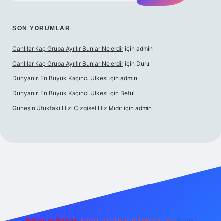
SON YORUMLAR
Canlılar Kaç Gruba Ayrılır Bunlar Nelerdir
için
admin
Canlılar Kaç Gruba Ayrılır Bunlar Nelerdir
için
Duru
Dünyanın En Büyük Kaçıncı Ülkesi
için
admin
Dünyanın En Büyük Kaçıncı Ülkesi
için
Betül
Güneşin Ufuktaki Hızı Çizgisel Hız Mıdır
için
admin
no
Reklam ve İletişim:
E-mail:
backlinkpaneli@gmail.com
Teams: