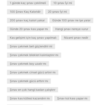
1 günde kaç şınav çekilmeli
10 şınav İyi mi
100 Şınav Kaç Kaloridir
20 şınav İyi mi
200 şınav kaç kalori yakar
Günde 100 şınav ne işe yarar
Günde 20 şınav kas yapar mı
Hangi şınav nereye vurur
Kas gelişimi için kaç şınav yapılmalı
Nizami şınav nedir
Şınav çekmek beli güçlendirir mi
Şınav çekmek bilekleri kalınlaştırır mı
Şınav çekmek boy uzatır mı
Şınav çekmek cinsel gücü artırır mı
Şınav çekmek gücü arttırır mı
Şınav en çok hangi kasları çalıştırır
Şınav kas kütlesi kazandırır mı
Şınav kol kası yapar mı