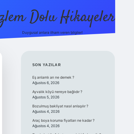
zlem Dolu Hikayeler
Duygusal anlara ilham veren bilgiler!
ilbet casino
SIDEBAR
SON YAZILAR
Eş anlamlı arı ne demek ?
Ağustos 6, 2026
Ayvalık köyü nereye bağlıdır ?
Ağustos 5, 2026
Bozulmuş bakliyat nasıl anlaşılır ?
Ağustos 4, 2026
Araç boya koruma fiyatları ne kadar ?
Ağustos 4, 2026