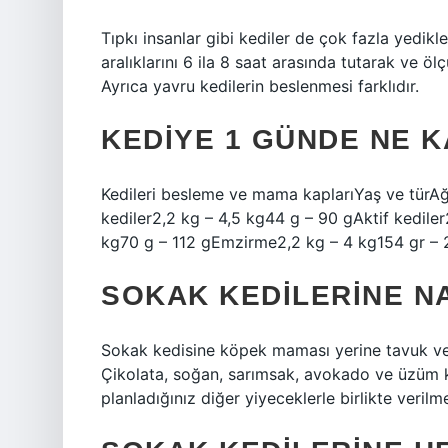
Tıpkı insanlar gibi kediler de çok fazla yedikl
aralıklarını 6 ila 8 saat arasında tutarak ve ölç
Ayrıca yavru kedilerin beslenmesi farklıdır.
KEDIYE 1 GÜNDE NE 
Kedileri besleme ve mama kaplarıYaş ve türA
kediler2,2 kg – 4,5 kg44 g – 90 gAktif kedile
kg70 g – 112 gEmzirme2,2 kg – 4 kg154 gr – 
SOKAK KEDILERINE NA
Sokak kedisine köpek maması yerine tavuk veya
Çikolata, soğan, sarımsak, avokado ve üzüm ke
planladığınız diğer yiyeceklerle birlikte verilm