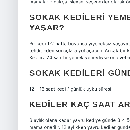
mamalar oldukça işlevsel seçenekler olarak ön
SOKAK KEDILERI YEM
YAŞAR?
Bir kedi 1-2 hafta boyunca yiyeceksiz yaşayab
tehdit eden sonuçlara yol açabilir. Ancak bir 
Kediniz 24 saattir yemek yemediyse onu veter
SOKAK KEDILERI GÜN
12 – 16 saat kedi / günlük uyku süresi
KEDILER KAÇ SAAT A
6 aylık olana kadar yavru kediye günde 3-4 
mama önerilir. 12 aylıkken yavru kediler günd