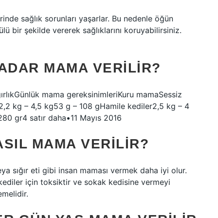
erinde sağlık sorunları yaşarlar. Bu nedenle öğün
ülü bir şekilde vererek sağlıklarını koruyabilirsiniz.
KADAR MAMA VERILIR?
ğırlıkGünlük mama gereksinimleriKuru mamaSessiz
r2,2 kg – 4,5 kg53 g – 108 gHamile kediler2,5 kg – 4
280 gr4 satır daha•11 Mayıs 2016
SIL MAMA VERILIR?
 sığır eti gibi insan maması vermek daha iyi olur.
diler için toksiktir ve sokak kedisine vermeyi
emelidir.