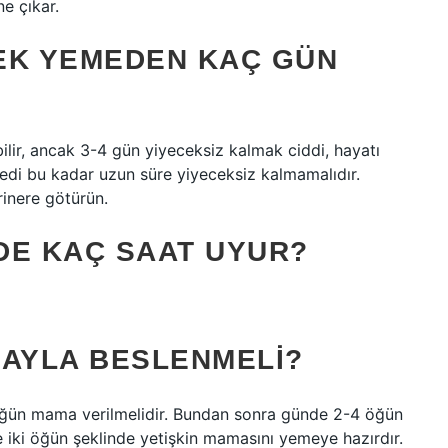
e çıkar.
EK YEMEDEN KAÇ GÜN
ilir, ancak 3-4 gün yiyeceksiz kalmak ciddi, hayatı
kedi bu kadar uzun süre yiyeceksiz kalmamalıdır.
inere götürün.
DE KAÇ SAAT UYUR?
RAYLA BESLENMELI?
öğün mama verilmelidir. Bundan sonra günde 2-4 öğün
e iki öğün şeklinde yetişkin mamasını yemeye hazırdır.