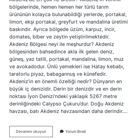
bölgelerinde, hemen hemen her türlü tarım
ürününün kolayca bulunabildiği yerlerde, portakal,
limon, ekşi portakal, greyfurt ve mandalina üretimi
baskındır. Ayrıca bölgede üzüm, karpuz, incir,
domates, biber ve zeytin yetiştirilmektedir.
Akdeniz Bölgesi neyi ile meşhurdur? Akdeniz
bölgesinden bahsedince akla ilk gelen deniz,
güneş, yaz tatili, portakal, mandalina, limon, muz
ve avokadodur. Ünlü yemekleri ise Hatay kebabı,
taratorlu piyaz, babagannuş ve künefedir.
Akdeniz’in en önemli özelliği nedir? Dünyanın en
büyük iç denizidir. Derin bir denizdir ve en derin
noktası İyon Denizi’ndeki yaklaşık 5267 metre
derinliğindeki Calypso Çukuru’dur. Doğu Akdeniz
havzası, batı Akdeniz havzasından daha derindir.…
Akdenizin
Devamını okuyun
Yorum Bırak
Geçim