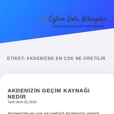
Özlem Dolu Hikayeler
menüyü
aç
Duygusal anlara ilham veren bilgiler!
Anasayfa
Gizlilik Politikası
Yasal Uyarı
ETIKET:
AKDENIZDE EN ÇOK NE ÜRETILIR
Hakkımızda
AKDENIZIN GEÇIM KAYNAĞI
NEDIR
Tarih: Ekim 22, 2024
Akdeniz’de en çok ne üretilir? Akdeniz’in verimli