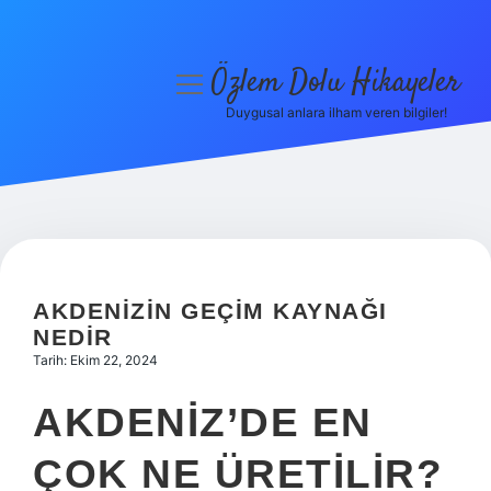
Özlem Dolu Hikayeler
menüyü
aç
Duygusal anlara ilham veren bilgiler!
Anasayfa
Gizlilik Politikası
Yasal Uyarı
Hakkımızda
AKDENIZIN GEÇIM KAYNAĞI
NEDIR
Tarih: Ekim 22, 2024
AKDENIZ’DE EN
ÇOK NE ÜRETILIR?