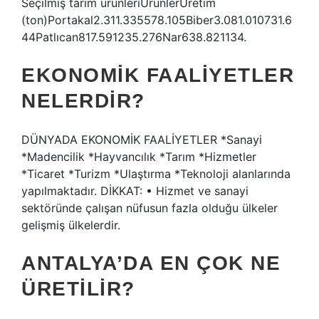
Seçilmiş tarım ürünleriÜrünlerÜretim
(ton)Portakal2.311.335578.105Biber3.081.010731.6
44Patlıcan817.591235.276Nar638.821134.
EKONOMIK FAALIYETLER
NELERDIR?
DÜNYADA EKONOMİK FAALİYETLER *Sanayi
*Madencilik *Hayvancılık *Tarım *Hizmetler
*Ticaret *Turizm *Ulaştırma *Teknoloji alanlarında
yapılmaktadır. DİKKAT: • Hizmet ve sanayi
sektöründe çalışan nüfusun fazla olduğu ülkeler
gelişmiş ülkelerdir.
ANTALYA’DA EN ÇOK NE
ÜRETILIR?