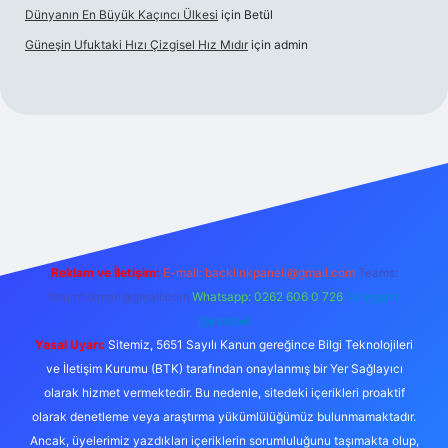
Dünyanın En Büyük Kaçıncı Ülkesi
için
Betül
Güneşin Ufuktaki Hızı Çizgisel Hız Mıdır
için
admin
ilbet casino
Reklam ve İletişim:
E-mail:
backlinkpaneli@gmail.com
Teams:
forumhizmeti@gmail.com
Whatsapp: 0262 606 0 726
Telegram:
@karabul
Yasal Uyarı:
Sitemiz, 5651 Sayılı Kanun gereğince Bilgi Teknolojileri
ve İletişim Kurumu (BTK) tarafından onaylanmış bir Yer Sağlayıcı
olarak hizmet vermektedir. Bu nedenle, sitedeki içerikleri proaktif
olarak denetleme veya araştırma yükümlülüğümüz bulunmamaktadır.
Ancak, üyelerimiz yazdıkları içeriklerin sorumluluğunu taşımakta olup,