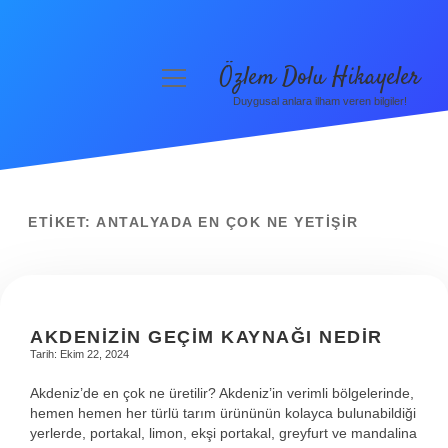
Özlem Dolu Hikayeler
menüyü
aç
Duygusal anlara ilham veren bilgiler!
Anasayfa
Gizlilik Politikası
Yasal Uyarı
ETIKET:
ANTALYADA EN ÇOK NE YETIŞIR
Hakkımızda
AKDENIZIN GEÇIM KAYNAĞI NEDIR
Tarih: Ekim 22, 2024
Akdeniz’de en çok ne üretilir? Akdeniz’in verimli bölgelerinde,
hemen hemen her türlü tarım ürününün kolayca bulunabildiği
yerlerde, portakal, limon, ekşi portakal, greyfurt ve mandalina