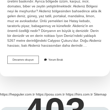
üretimi baskındır. Ayrıca bölgede üzüm, karpuz, incir,
domates, biber ve zeytin yetiştirilmektedir. Akdeniz Bölgesi
neyi ile meşhurdur? Akdeniz bölgesinden bahsedince akla ilk
gelen deniz, güneş, yaz tatili, portakal, mandalina, limon,
muz ve avokadodur. Ünlü yemekleri ise Hatay kebabı,
taratorlu piyaz, babagannuş ve künefedir. Akdeniz’in en
önemli özelliği nedir? Dünyanın en büyük iç denizidir. Derin
bir denizdir ve en derin noktası İyon Denizi’ndeki yaklaşık
5267 metre derinliğindeki Calypso Çukuru’dur. Doğu Akdeniz
havzası, batı Akdeniz havzasından daha derindir.…
Akdenizin
Devamını okuyun
Yorum Bırak
Geçim
Kaynağı
Nedir
https://hepguler.com.tr
https://posu.com.tr
https://hirs.com.tr
Sitemap