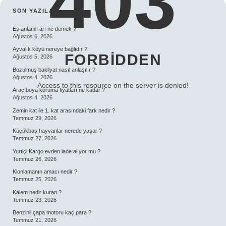
403
SIDEBAR
SON YAZILAR
Eş anlamlı arı ne demek ?
Ağustos 6, 2026
Ayvalık köyü nereye bağlıdır ?
FORBIDDEN
Ağustos 5, 2026
Bozulmuş bakliyat nasıl anlaşılır ?
Ağustos 4, 2026
Access to this resource on the server is denied!
Araç boya koruma fiyatları ne kadar ?
Ağustos 4, 2026
Zemin kat ile 1. kat arasındaki fark nedir ?
Temmuz 29, 2026
Küçükbaş hayvanlar nerede yaşar ?
Temmuz 27, 2026
Yurtiçi Kargo evden iade alıyor mu ?
Temmuz 26, 2026
Klonlamanın amacı nedir ?
Temmuz 25, 2026
Kalem nedir kuran ?
Temmuz 23, 2026
Benzinli çapa motoru kaç para ?
Temmuz 21, 2026