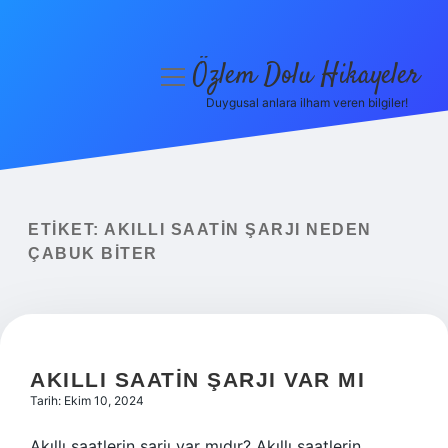
Özlem Dolu Hikayeler
menüyü
aç
Duygusal anlara ilham veren bilgiler!
Anasayfa
Gizlilik Politikası
Yasal Uyarı
ETIKET:
AKILLI SAATIN ŞARJI NEDEN
ÇABUK BITER
Hakkımızda
AKILLI SAATIN ŞARJI VAR MI
Tarih: Ekim 10, 2024
Akıllı saatlerin şarjı var mıdır? Akıllı saatlerin