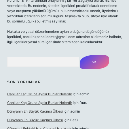
Kurumu (BTK) tarafından onaylanmış bir Yer Sağlayıcı olarak hizmet
vermektedir. Bu nedenle, sitedeki içerikleri proaktif olarak denetleme
veya araştırma yükümlülüğümüz bulunmamaktadır. Ancak, üyelerimiz
yazdıkları içeriklerin sorumluluğunu taşımakta olup, siteye üye olarak
bu sorumluluğu kabul etmiş sayılırlar.
Hukuka ve yasal düzenlemelere aykırı olduğunu düşündüğünüz
içerikleri,
backlinkpanelicomtr@gmail.com
adresine bildirmeniz halinde,
ilgili içerikler yasal süre içerisinde sitemizden kaldırılacaktır.
Arama
SON YORUMLAR
Canlılar Kaç Gruba Ayrılır Bunlar Nelerdir
için
admin
Canlılar Kaç Gruba Ayrılır Bunlar Nelerdir
için
Duru
Dünyanın En Büyük Kaçıncı Ülkesi
için
admin
Dünyanın En Büyük Kaçıncı Ülkesi
için
Betül
Güneşin Ufuktaki Hızı Çizgisel Hız Mıdır
için
admin