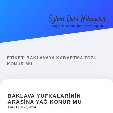
Özlem Dolu Hikayeler
menüyü
aç
Duygusal anlara ilham veren bilgiler!
Anasayfa
Gizlilik Politikası
Yasal Uyarı
ETIKET:
BAKLAVAYA KABARTMA TOZU
KONUR MU
Hakkımızda
BAKLAVA YUFKALARININ
ARASINA YAĞ KONUR MU
Tarih: Ekim 27, 2024