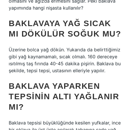
olmasını ve ağızda erimesini sağlar. Peki baklava
yapımında hangi nişasta kullanılır?
BAKLAVAYA YAĞ SICAK
MI DÖKÜLÜR SOĞUK MU?
Üzerine bolca yağ dökün. Yukarıda da belirttiğimiz
gibi yağ kaynamamalı, sıcak olmalı. 160 dereceye
ısıtılmış taş fırında 40-45 dakika pişirin. Baklava bu
şekilde, tepsi tepsi, ustasının elleriyle yapılır.
BAKLAVA YAPARKEN
TEPSININ ALTI YAĞLANIR
MI?
Baklava tepsisi büyüklüğünde kesilen yufkalar, ince
bir oklava ile üst üste açılarak tabanına sade yağ