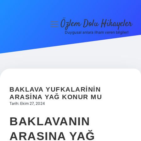
Özlem Dolu Hikayeler
menüyü
aç
Duygusal anlara ilham veren bilgiler!
Anasayfa
Gizlilik Politikası
Yasal Uyarı
Hakkımızda
BAKLAVA YUFKALARININ
ARASINA YAĞ KONUR MU
Tarih: Ekim 27, 2024
BAKLAVANIN
ARASINA YAĞ