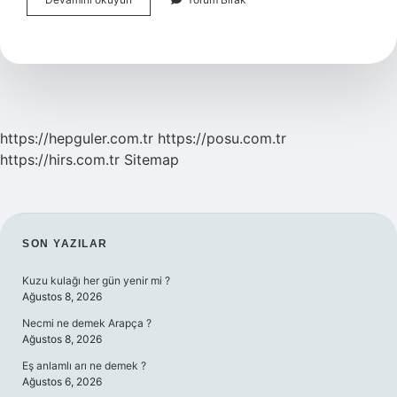
Acil
Çağrı
Merkezi
Hangi
Durumlarda
Aranır
https://hepguler.com.tr
https://posu.com.tr
https://hirs.com.tr
Sitemap
SIDEBAR
SON YAZILAR
Kuzu kulağı her gün yenir mi ?
Ağustos 8, 2026
Necmi ne demek Arapça ?
Ağustos 8, 2026
Eş anlamlı arı ne demek ?
Ağustos 6, 2026