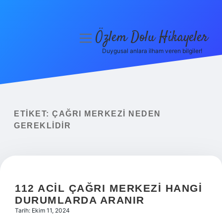
Özlem Dolu Hikayeler
menüyü
aç
Duygusal anlara ilham veren bilgiler!
Anasayfa
Gizlilik Politikası
Yasal Uyarı
ETIKET:
ÇAĞRI MERKEZI NEDEN
GEREKLIDIR
Hakkımızda
112 ACIL ÇAĞRI MERKEZI HANGI
DURUMLARDA ARANIR
Tarih: Ekim 11, 2024