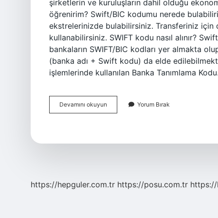
şirketlerin ve kuruluşların dahil olduğu ekono
öğrenirim? Swift/BIC kodumu nerede bulabilir
ekstrelerinizde bulabilirsiniz. Transferiniz i
kullanabilirsiniz. SWIFT kodu nasıl alınır? Swi
bankaların SWIFT/BIC kodları yer almakta olup, 
(banka adı + Swift kodu) da elde edilebilmek
işlemlerinde kullanılan Banka Tanımlama Kod
Cis
Devamını okuyun
Yorum Bırak
Kodu
Nedir
https://hepguler.com.tr
https://posu.com.tr
https://