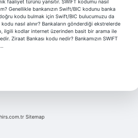
mik faaliyet türünü yansıtır. SWIFT kodumu nasıl
im? Genellikle bankanızın Swift/BIC kodunu banka
çin doğru kodu bulmak için Swift/BIC bulucumuzu da
ft kodu nasıl alınır? Bankaların gönderdiği ekstrelerde
ilgili kodlar internet üzerinden basit bir arama ile
tedir. Ziraat Bankası kodu nedir? Bankamızın SWIFT
u…
hirs.com.tr
Sitemap