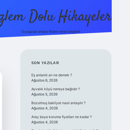
zlem Dolu Hikayeler
Duygusal anlara ilham veren bilgiler!
ilbet ca
SIDEBAR
SON YAZILAR
Eş anlamlı arı ne demek ?
Ağustos 6, 2026
Ayvalık köyü nereye bağlıdır ?
Ağustos 5, 2026
Bozulmuş bakliyat nasıl anlaşılır ?
Ağustos 4, 2026
Araç boya koruma fiyatları ne kadar ?
Ağustos 4, 2026