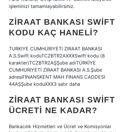
işleminizi tamamlayabilirsiniz.
ZIRAAT BANKASI SWIFT
KODU KAÇ HANELI?
TURKIYE CUMHURIYETI ZIRAAT BANKASI
A.S.Swift koduTCZBTR2AXXXSwift kodu (8
karakter)TCZBTR2AŞŞube adıTÜRKİYE
CUMHURIYETI ZIRAAT BANKASI A.S.Şube
adresiFINANSKENT MAH FINANS CADDESI
44AŞŞube koduXXX3 satır daha
ZIRAAT BANKASI SWIFT
ÜCRETI NE KADAR?
Bankacılık Hizmetleri ve Ücret ve Komisyonlar