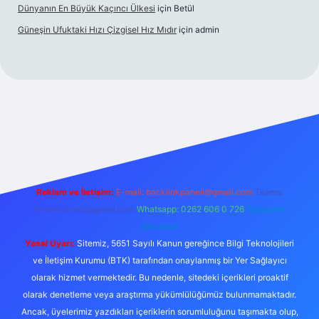
Dünyanın En Büyük Kaçıncı Ülkesi
için
Betül
Güneşin Ufuktaki Hızı Çizgisel Hız Mıdır
için
admin
ino
Reklam ve İletişim:
E-mail:
backlinkpaneli@gmail.com
Teams:
forumhizmeti@gmail.com
Whatsapp: 0262 606 0 726
Telegram:
@karabul
Yasal Uyarı:
Sitemiz, 5651 Sayılı Kanun gereğince Bilgi Teknolojileri
ve İletişim Kurumu (BTK) tarafından onaylanmış bir Yer Sağlayıcı
olarak hizmet vermektedir. Bu nedenle, sitedeki içerikleri proaktif
olarak denetleme veya araştırma yükümlülüğümüz bulunmamaktadır.
Ancak, üyelerimiz yazdıkları içeriklerin sorumluluğunu taşımakta olup,