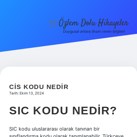
Özlem Dolu Hikayeler
menüyü
aç
Duygusal anlara ilham veren bilgiler!
Anasayfa
Gizlilik Politikası
Yasal Uyarı
Hakkımızda
CIS KODU NEDIR
Tarih: Ekim 13, 2024
SIC KODU NEDIR?
SIC kodu uluslararası olarak tanınan bir
sınıflandırma kodu olarak tanımlanabilir. Türkçeye