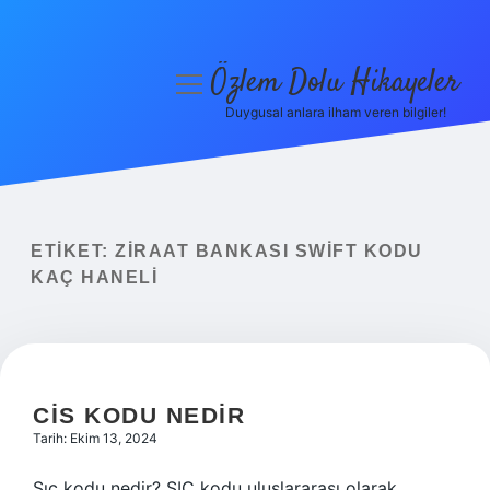
Özlem Dolu Hikayeler
menüyü
aç
Duygusal anlara ilham veren bilgiler!
Anasayfa
Gizlilik Politikası
Yasal Uyarı
ETIKET:
ZIRAAT BANKASI SWIFT KODU
KAÇ HANELI
Hakkımızda
CIS KODU NEDIR
Tarih: Ekim 13, 2024
Sıc kodu nedir? SIC kodu uluslararası olarak