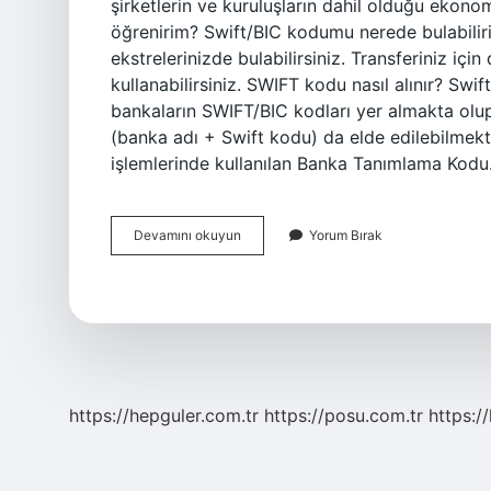
şirketlerin ve kuruluşların dahil olduğu ekono
öğrenirim? Swift/BIC kodumu nerede bulabilir
ekstrelerinizde bulabilirsiniz. Transferiniz i
kullanabilirsiniz. SWIFT kodu nasıl alınır? Swi
bankaların SWIFT/BIC kodları yer almakta olup, 
(banka adı + Swift kodu) da elde edilebilmek
işlemlerinde kullanılan Banka Tanımlama Kod
Cis
Devamını okuyun
Yorum Bırak
Kodu
Nedir
https://hepguler.com.tr
https://posu.com.tr
https://