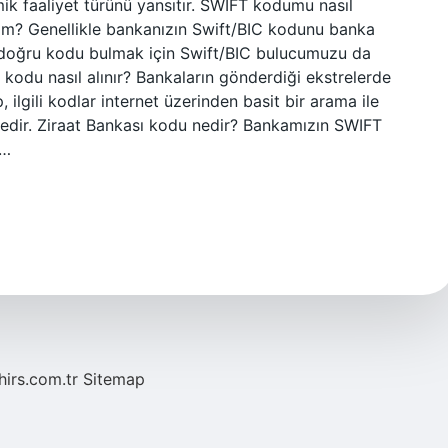
mik faaliyet türünü yansıtır. SWIFT kodumu nasıl
im? Genellikle bankanızın Swift/BIC kodunu banka
çin doğru kodu bulmak için Swift/BIC bulucumuzu da
ft kodu nasıl alınır? Bankaların gönderdiği ekstrelerde
ilgili kodlar internet üzerinden basit bir arama ile
tedir. Ziraat Bankası kodu nedir? Bankamızın SWIFT
u…
hirs.com.tr
Sitemap