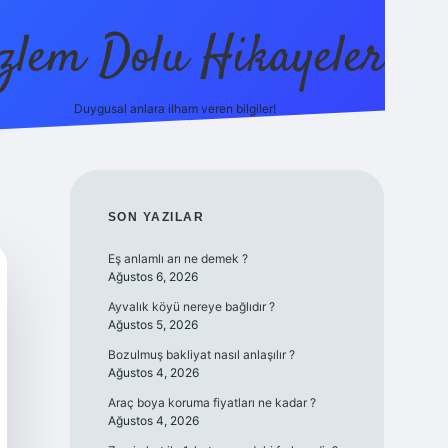
zlem Dolu Hikayeler
Duygusal anlara ilham veren bilgiler!
ilbet casino
SIDEBAR
SON YAZILAR
Eş anlamlı arı ne demek ?
Ağustos 6, 2026
Ayvalık köyü nereye bağlıdır ?
Ağustos 5, 2026
Bozulmuş bakliyat nasıl anlaşılır ?
Ağustos 4, 2026
Araç boya koruma fiyatları ne kadar ?
Ağustos 4, 2026