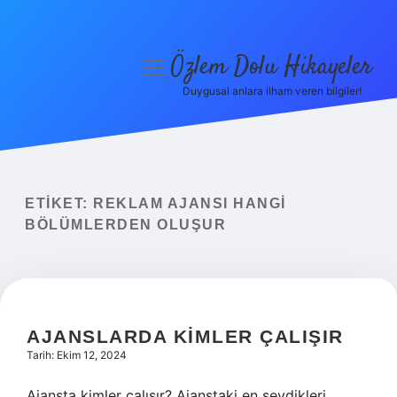
Özlem Dolu Hikayeler
menüyü
aç
Duygusal anlara ilham veren bilgiler!
Anasayfa
Gizlilik Politikası
Yasal Uyarı
ETIKET:
REKLAM AJANSI HANGI
BÖLÜMLERDEN OLUŞUR
Hakkımızda
AJANSLARDA KIMLER ÇALIŞIR
Tarih: Ekim 12, 2024
Ajansta kimler çalışır? Ajanstaki en sevdikleri