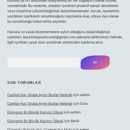
Kurumu (BTK) tarafından onaylanmış bir Yer Sağlayıcı olarak hizmet
vermektedir. Bu nedenle, sitedeki içerikleri proaktif olarak denetleme
veya araştırma yükümlülüğümüz bulunmamaktadır. Ancak, üyelerimiz
yazdıkları içeriklerin sorumluluğunu taşımakta olup, siteye üye olarak
bu sorumluluğu kabul etmiş sayılırlar.
Hukuka ve yasal düzenlemelere aykırı olduğunu düşündüğünüz
içerikleri,
backlinkpanelicomtr@gmail.com
adresine bildirmeniz halinde,
ilgili içerikler yasal süre içerisinde sitemizden kaldırılacaktır.
Arama
SON YORUMLAR
Canlılar Kaç Gruba Ayrılır Bunlar Nelerdir
için
admin
Canlılar Kaç Gruba Ayrılır Bunlar Nelerdir
için
Duru
Dünyanın En Büyük Kaçıncı Ülkesi
için
admin
Dünyanın En Büyük Kaçıncı Ülkesi
için
Betül
Güneşin Ufuktaki Hızı Çizgisel Hız Mıdır
için
admin