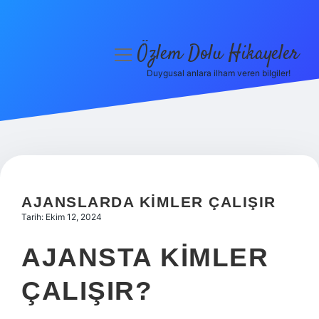
Özlem Dolu Hikayeler
menüyü
aç
Duygusal anlara ilham veren bilgiler!
Anasayfa
Gizlilik Politikası
Yasal Uyarı
Hakkımızda
AJANSLARDA KIMLER ÇALIŞIR
Tarih: Ekim 12, 2024
AJANSTA KIMLER
ÇALIŞIR?