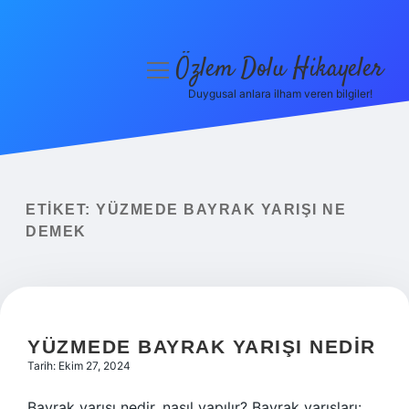
Özlem Dolu Hikayeler
menüyü
aç
Duygusal anlara ilham veren bilgiler!
Anasayfa
Gizlilik Politikası
Yasal Uyarı
ETIKET:
YÜZMEDE BAYRAK YARIŞI NE
DEMEK
Hakkımızda
YÜZMEDE BAYRAK YARIŞI NEDIR
Tarih: Ekim 27, 2024
Bayrak yarışı nedir, nasıl yapılır? Bayrak yarışları: