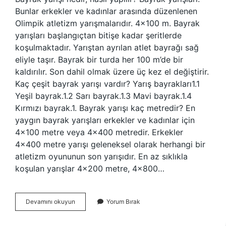
Bunlar erkekler ve kadınlar arasında düzenlenen
Olimpik atletizm yarışmalarıdır. 4×100 m. Bayrak
yarışları başlangıçtan bitişe kadar şeritlerde
koşulmaktadır. Yarıştan ayrılan atlet bayrağı sağ
eliyle taşır. Bayrak bir turda her 100 m’de bir
kaldırılır. Son dahil olmak üzere üç kez el değiştirir.
Kaç çeşit bayrak yarışı vardır? Yarış bayrakları1.1
Yeşil bayrak.1.2 Sarı bayrak.1.3 Mavi bayrak.1.4
Kırmızı bayrak.1. Bayrak yarışı kaç metredir? En
yaygın bayrak yarışları erkekler ve kadınlar için
4×100 metre veya 4×400 metredir. Erkekler
4×400 metre yarışı geleneksel olarak herhangi bir
atletizm oyununun son yarışıdır. En az sıklıkla
koşulan yarışlar 4×200 metre, 4×800…
Yüzmede
Devamını okuyun
Yorum Bırak
Bayrak
Yarışı