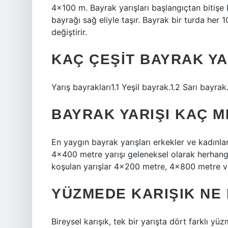
4×100 m. Bayrak yarışları başlangıçtan bitişe k
bayrağı sağ eliyle taşır. Bayrak bir turda her 1
değiştirir.
KAÇ ÇEŞIT BAYRAK YA
Yarış bayrakları1.1 Yeşil bayrak.1.2 Sarı bayrak
BAYRAK YARIŞI KAÇ 
En yaygın bayrak yarışları erkekler ve kadınl
4×400 metre yarışı geleneksel olarak herhangi 
koşulan yarışlar 4×200 metre, 4×800 metre v
YÜZMEDE KARIŞIK NE
Bireysel karışık, tek bir yarışta dört farklı yüz