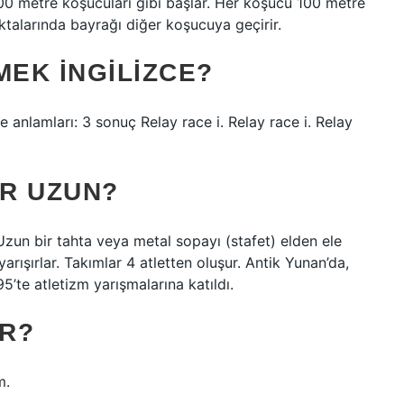
 400 metre koşucuları gibi başlar. Her koşucu 100 metre
talarında bayrağı diğer koşucuya geçirir.
MEK INGILIZCE?
e anlamları: 3 sonuç Relay race i. Relay race i. Relay
R UZUN?
Uzun bir tahta veya metal sopayı (stafet) elden ele
yarışırlar. Takımlar 4 atletten oluşur. Antik Yunan’da,
95’te atletizm yarışmalarına katıldı.
R?
m.