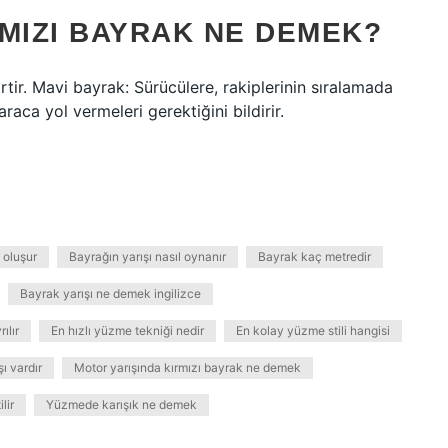
MIZI BAYRAK NE DEMEK?
tir. Mavi bayrak: Sürücülere, rakiplerinin sıralamada
raca yol vermeleri gerektiğini bildirir.
 oluşur
Bayrağın yarışı nasıl oynanır
Bayrak kaç metredir
Bayrak yarışı ne demek ingilizce
ılır
En hızlı yüzme tekniği nedir
En kolay yüzme stili hangisi
ı vardır
Motor yarışında kırmızı bayrak ne demek
lir
Yüzmede karışık ne demek