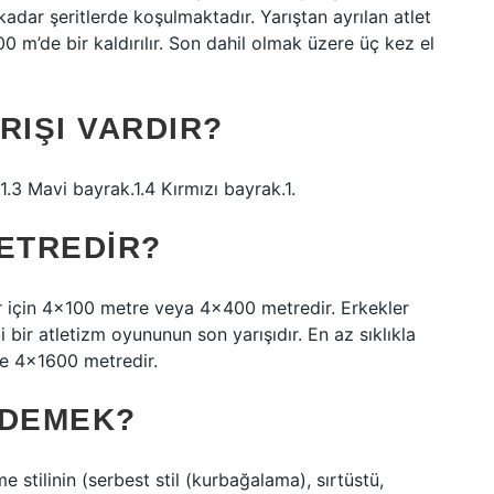
adar şeritlerde koşulmaktadır. Yarıştan ayrılan atlet
00 m’de bir kaldırılır. Son dahil olmak üzere üç kez el
RIŞI VARDIR?
.1.3 Mavi bayrak.1.4 Kırmızı bayrak.1.
METREDIR?
ar için 4×100 metre veya 4×400 metredir. Erkekler
bir atletizm oyununun son yarışıdır. En az sıklıkla
e 4×1600 metredir.
 DEMEK?
me stilinin (serbest stil (kurbağalama), sırtüstü,