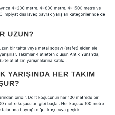
 Ayrıca 4×200 metre, 4×800 metre, 4×1500 metre ve
impiyat dışı İsveç bayrak yarışları kategorilerinde de
R UZUN?
Uzun bir tahta veya metal sopayı (stafet) elden ele
yarışırlar. Takımlar 4 atletten oluşur. Antik Yunan’da,
95’te atletizm yarışmalarına katıldı.
AK YARIŞINDA HER TAKIM
ŞUR?
arından biridir. Dört koşucunun her 100 metrede bir
 400 metre koşucuları gibi başlar. Her koşucu 100 metre
talarında bayrağı diğer koşucuya geçirir.