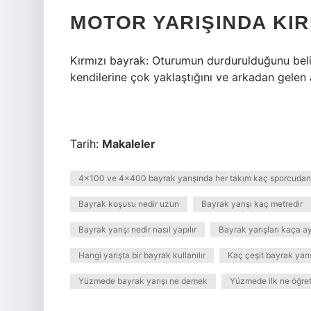
MOTOR YARIŞINDA KIR
Kırmızı bayrak: Oturumun durdurulduğunu belir
kendilerine çok yaklaştığını ve arkadan gelen a
Tarih:
Makaleler
4x100 ve 4x400 bayrak yarışında her takım kaç sporcudan
Bayrak koşusu nedir uzun
Bayrak yarışı kaç metredir
Bayrak yarışı nedir nasıl yapılır
Bayrak yarışları kaça ayr
Hangi yarışta bir bayrak kullanılır
Kaç çeşit bayrak yarış
Yüzmede bayrak yarışı ne demek
Yüzmede ilk ne öğreti