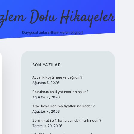
zlem Dolu Hikayeler
Duygusal anlara ilham veren bilgiler!
ilbet casino
SIDEBAR
SON YAZILAR
Ayvalık köyü nereye bağlıdır ?
Ağustos 5, 2026
Bozulmuş bakliyat nasıl anlaşılır ?
Ağustos 4, 2026
Araç boya koruma fiyatları ne kadar ?
Ağustos 4, 2026
Zemin kat ile 1. kat arasındaki fark nedir ?
Temmuz 29, 2026