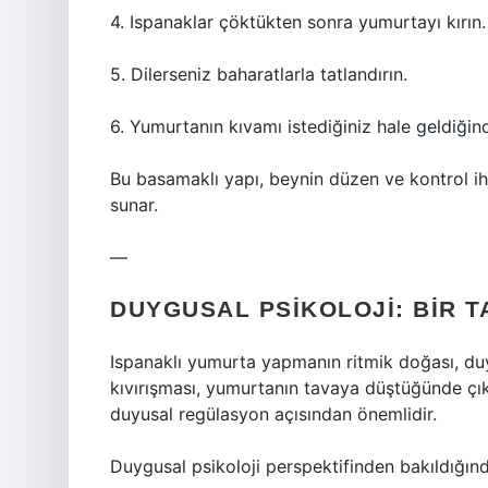
4. Ispanaklar çöktükten sonra yumurtayı kırın.
5. Dilerseniz baharatlarla tatlandırın.
6. Yumurtanın kıvamı istediğiniz hale geldiğin
Bu basamaklı yapı, beynin düzen ve kontrol ihti
sunar.
—
DUYGUSAL PSIKOLOJI: BIR TA
Ispanaklı yumurta yapmanın ritmik doğası, duy
kıvırışması, yumurtanın tavaya düştüğünde çı
duyusal regülasyon açısından önemlidir.
Duygusal psikoloji perspektifinden bakıldığınd