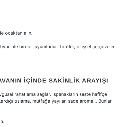
de ocaktan alın.
yacı ile birebir uyumludur. Tarifler, bilişsel çerçeveler
VANIN İÇINDE SAKINLIK ARAYIŞI
gusal rahatlama sağlar. Ispanakların seste hafifçe
kardığı tıslama, mutfağa yayılan sade aroma… Bunlar
a: