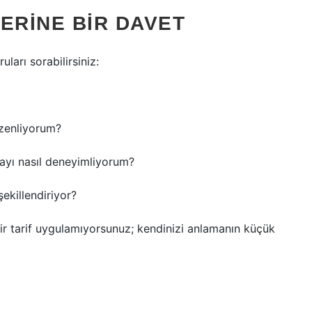
ERINE BIR DAVET
uları sorabilirsiniz:
üzenliyorum?
mayı nasıl deneyimliyorum?
şekillendiriyor?
r tarif uygulamıyorsunuz; kendinizi anlamanın küçük