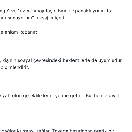
nge” ve “özen” imajı taşır. Birine ıspanaklı yumurta
ım sunuyorum” mesajını içerir.
ta anlam kazanır:
, kişinin sosyal çevresindeki beklentilerle de uyumludur.
biçimlendirir.
al rolün gerekliliklerini yerine getirir. Bu, hem aidiyet
l bağlar kurmayı sağlar. Tavada hazırlanan pratik bir