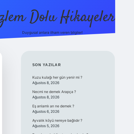
zlem Dolu Hikayeler
Duygusal anlara ilham veren bilgiler!
ilbet casino
SIDEBAR
SON YAZILAR
Kuzu kulağı her gün yenir mi ?
Ağustos 8, 2026
Necmi ne demek Arapça ?
Ağustos 8, 2026
Eş anlamlı arı ne demek ?
Ağustos 6, 2026
Ayvalık köyü nereye bağlıdır ?
Ağustos 5, 2026