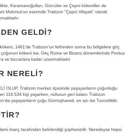
ikte, Karamanoğulları, Gürcüler ve Çepni kökenliler de
rlı Mahmut’un eserinde Trabzon “Çepni Vilayeti” olarak
nmaktadır.
DEN GELDI?
kökeni, 1461’de Trabzon’un fethinden sonra bu bölgelere göç
 çoğunun kökeni ise, Geç Roma ve Bizans dönemlerinde Pontus
ara ve tüccarlara kadar uzanmaktadır.
R NERELI?
LUP, Trabzon merkez ilçesinde yaşayanların çoğunluğu
den 118.534 kişi yaşarken, nüfusun geri kalanı Trabzon
on’da yaşayanların çoğu Gümüşhaneli, en azı ise Tuncelilidir.
TIR?
lami inanç tarafından belirlendiği şüphesizdir. Neredeyse hepsi