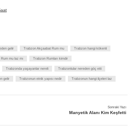
Saat
eden gelir
Trabzon Akçaabat Rum mu
Trabzon hangi kökenli
 Rum mu laz mı
Trabzon Rumları kimdir
Trabzonda yaşayanlar nereli
Trabzonlular nereden göç etti
n gelir
Trabzonun etnik yapısı nedir
Trabzonun hangi ilçeleri laz
Sonraki Yazı
Manyetik Alanı Kim Keşfetti