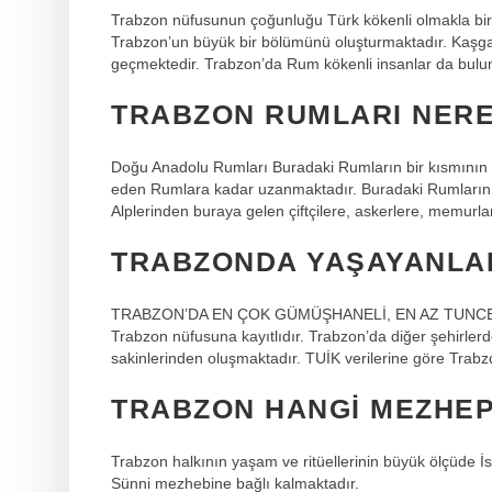
Trabzon nüfusunun çoğunluğu Türk kökenli olmakla birl
Trabzon’un büyük bir bölümünü oluşturmaktadır. Kaşga
geçmektedir. Trabzon’da Rum kökenli insanlar da bulu
TRABZON RUMLARI NERE
Doğu Anadolu Rumları Buradaki Rumların bir kısmının 
eden Rumlara kadar uzanmaktadır. Buradaki Rumların
Alplerinden buraya gelen çiftçilere, askerlere, memurl
TRABZONDA YAŞAYANLA
TRABZON’DA EN ÇOK GÜMÜŞHANELİ, EN AZ TUNCELİ O
Trabzon nüfusuna kayıtlıdır. Trabzon’da diğer şehirler
sakinlerinden oluşmaktadır. TUİK verilerine göre Trabz
TRABZON HANGI MEZHEP
Trabzon halkının yaşam ve ritüellerinin büyük ölçüde İs
Sünni mezhebine bağlı kalmaktadır.