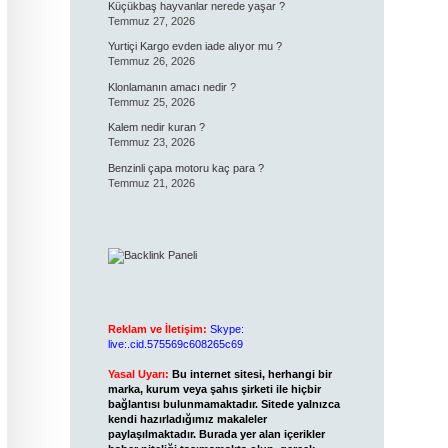
Küçükbaş hayvanlar nerede yaşar ?
Temmuz 27, 2026
Yurtiçi Kargo evden iade alıyor mu ?
Temmuz 26, 2026
Klonlamanın amacı nedir ?
Temmuz 25, 2026
Kalem nedir kuran ?
Temmuz 23, 2026
Benzinli çapa motoru kaç para ?
Temmuz 21, 2026
Reklam ve İletişim:
Skype:
live:.cid.575569c608265c69
Yasal Uyarı:
Bu internet sitesi, herhangi bir
marka, kurum veya şahıs şirketi ile hiçbir
bağlantısı bulunmamaktadır. Sitede yalnızca
kendi hazırladığımız makaleler
paylaşılmaktadır. Burada yer alan içerikler