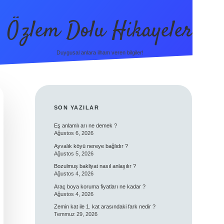
Özlem Dolu Hikayeler
Duygusal anlara ilham veren bilgiler!
SIDEBAR
SON YAZILAR
Eş anlamlı arı ne demek ?
Ağustos 6, 2026
Ayvalık köyü nereye bağlıdır ?
Ağustos 5, 2026
Bozulmuş bakliyat nasıl anlaşılır ?
Ağustos 4, 2026
Araç boya koruma fiyatları ne kadar ?
Ağustos 4, 2026
Zemin kat ile 1. kat arasındaki fark nedir ?
Temmuz 29, 2026