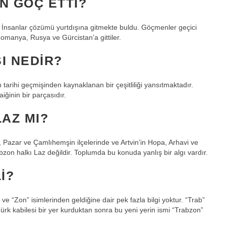
 GÖÇ ETTI?
i. İnsanlar çözümü yurtdışına gitmekte buldu. Göçmenler geçici
omanya, Rusya ve Gürcistan’a gittiler.
I NEDIR?
in tarihi geçmişinden kaynaklanan bir çeşitliliği yansıtmaktadır.
iğinin bir parçasıdır.
AZ MI?
n, Pazar ve Çamlıhemşin ilçelerinde ve Artvin’in Hopa, Arhavi ve
bzon halkı Laz değildir. Toplumda bu konuda yanlış bir algı vardır.
I?
ve “Zon” isimlerinden geldiğine dair pek fazla bilgi yoktur. “Trab”
 Türk kabilesi bir yer kurduktan sonra bu yeni yerin ismi “Trabzon”