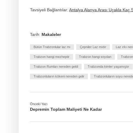
Tavsiyeli Bağlantılar:
Antalya Alanya Arası Uçakla Kaç 
Tarih:
Makaleler
Bütün Trabzonlular laz mı
Çepniler Laz mıdır
Laz ırkı ner
Trabzon hangi mezheptir
Trabzon hangi soydan
Trabzon
Trabzon Rumları nereden geldi
Trabzonda kimler yaşamıştır
Trabzonluların kökeni nereden gelir
Trabzonluların soyu nerede
Önceki Yazı
Depremin Toplam Maliyeti Ne Kadar