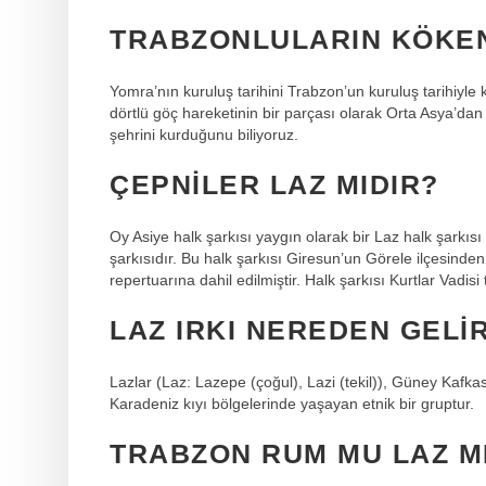
TRABZONLULARIN KÖKEN
Yomra’nın kuruluş tarihini Trabzon’un kuruluş tarihiyle k
dörtlü göç hareketinin bir parçası olarak Orta Asya’dan
şehrini kurduğunu biliyoruz.
ÇEPNILER LAZ MIDIR?
Oy Asiye halk şarkısı yaygın olarak bir Laz halk şarkısı
şarkısıdır. Bu halk şarkısı Giresun’un Görele ilçesind
repertuarına dahil edilmiştir. Halk şarkısı Kurtlar Vadisi
LAZ IRKI NEREDEN GELI
Lazlar (Laz: Lazepe (çoğul), Lazi (tekil)), Güney Kafkas
Karadeniz kıyı bölgelerinde yaşayan etnik bir gruptur.
TRABZON RUM MU LAZ M