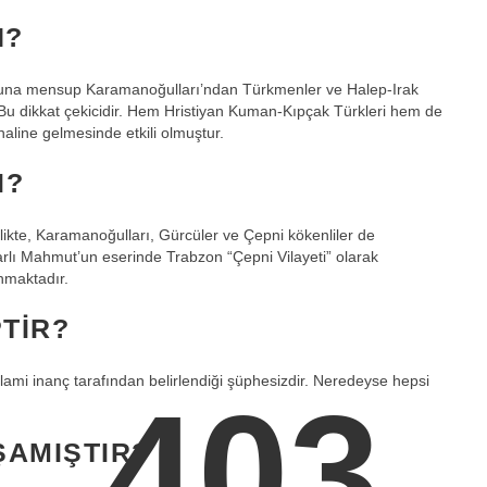
N?
una mensup Karamanoğulları’ndan Türkmenler ve Halep-Irak
Bu dikkat çekicidir. Hem Hristiyan Kuman-Kıpçak Türkleri hem de
aline gelmesinde etkili olmuştur.
I?
ikte, Karamanoğulları, Gürcüler ve Çepni kökenliler de
rlı Mahmut’un eserinde Trabzon “Çepni Vilayeti” olarak
nmaktadır.
TIR?
lami inanç tarafından belirlendiği şüphesizdir. Neredeyse hepsi
403
ŞAMIŞTIR?