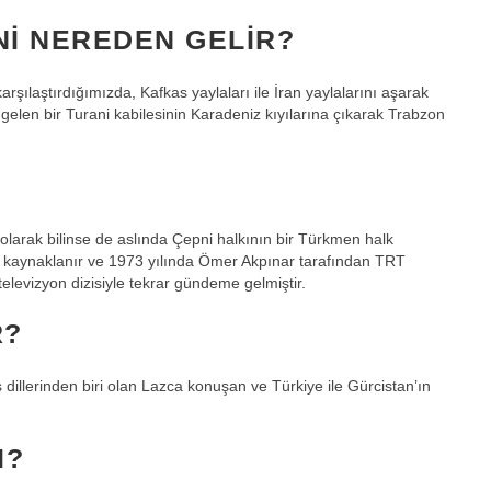
I NEREDEN GELIR?
arşılaştırdığımızda, Kafkas yaylaları ile İran yaylalarını aşarak
 gelen bir Turani kabilesinin Karadeniz kıyılarına çıkarak Trabzon
 olarak bilinse de aslında Çepni halkının bir Türkmen halk
en kaynaklanır ve 1973 yılında Ömer Akpınar tarafından TRT
 televizyon dizisiyle tekrar gündeme gelmiştir.
R?
 dillerinden biri olan Lazca konuşan ve Türkiye ile Gürcistan’ın
I?