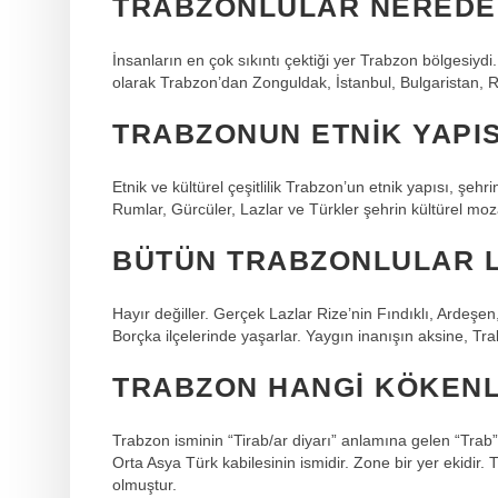
TRABZONLULAR NEREDEN
İnsanların en çok sıkıntı çektiği yer Trabzon bölgesiyd
olarak Trabzon’dan Zonguldak, İstanbul, Bulgaristan, R
TRABZONUN ETNIK YAPIS
Etnik ve kültürel çeşitlilik Trabzon’un etnik yapısı, şehr
Rumlar, Gürcüler, Lazlar ve Türkler şehrin kültürel moza
BÜTÜN TRABZONLULAR L
Hayır değiller. Gerçek Lazlar Rize’nin Fındıklı, Ardeşe
Borçka ilçelerinde yaşarlar. Yaygın inanışın aksine, Tra
TRABZON HANGI KÖKENL
Trabzon isminin “Tirab/ar diyarı” anlamına gelen “Trab” 
Orta Asya Türk kabilesinin ismidir. Zone bir yer ekidir.
olmuştur.