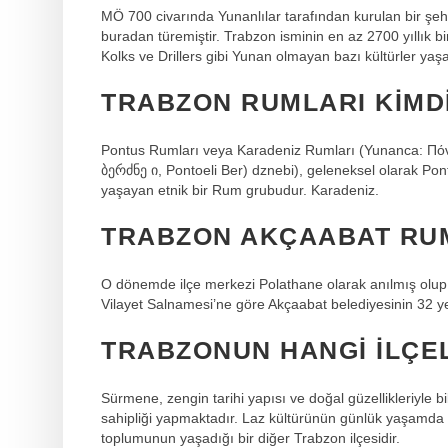
MÖ 700 civarında Yunanlılar tarafından kurulan bir şe
buradan türemiştir. Trabzon isminin en az 2700 yıllık b
Kolks ve Drillers gibi Yunan olmayan bazı kültürler yaşa
TRABZON RUMLARI KIMD
Pontus Rumları veya Karadeniz Rumları (Yunanca: Πόντ
ბერძნე ი, Pontoeli Ber) dznebi), geleneksel olarak Pon
yaşayan etnik bir Rum grubudur. Karadeniz.
TRABZON AKÇAABAT RU
O dönemde ilçe merkezi Polathane olarak anılmış olup
Vilayet Salnamesi’ne göre Akçaabat belediyesinin 32 
TRABZONUN HANGI ILÇEL
Sürmene, zengin tarihi yapısı ve doğal güzellikleriyle b
sahipliği yapmaktadır. Laz kültürünün günlük yaşamda ve 
toplumunun yaşadığı bir diğer Trabzon ilçesidir.