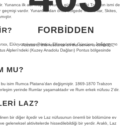
hir. Yunanca ilk adı Trapezus’tur ve günümüzdeki Trabzon ismi de
ir geçmişi vardır. Yunanlılardan önce bölgede Macronlar, Skites,
mıştır.
FORBIDDEN
IR?
ιοι, Ελληνοπόντιοι Póntioi, Ellinopóntioi; Gürcüce: პონტოელი
Access to this resource on the server is denied!
tus Alpleri’ndeki (Kuzey Anadolu Dağları) Pontus bölgesinde
M MU?
 bu isim Rumca Platana’dan değişmiştir. 1869-1870 Trabzon
yerleşim yerinde Rumlar yaşamaktadır ve Rum erkek nüfusu 2’dir.
ERI LAZ?
ilinen bir diğer ilçedir ve Laz nüfusunun önemli bir bölümüne ev
geleneksel aktivitelerde hissedilebildiği bir yerdir. Araklı, Laz