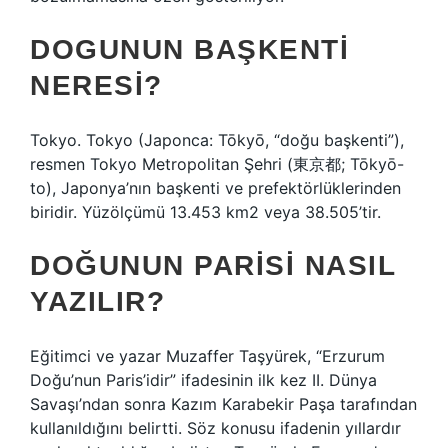
DOGUNUN BAŞKENTI
NERESI?
Tokyo. Tokyo (Japonca: Tōkyō, “doğu başkenti”),
resmen Tokyo Metropolitan Şehri (東京都; Tōkyō-
to), Japonya’nın başkenti ve prefektörlüklerinden
biridir. Yüzölçümü 13.453 km2 veya 38.505’tir.
DOĞUNUN PARISI NASIL
YAZILIR?
Eğitimci ve yazar Muzaffer Taşyürek, “Erzurum
Doğu’nun Paris’idir” ifadesinin ilk kez II. Dünya
Savaşı’ndan sonra Kazım Karabekir Paşa tarafından
kullanıldığını belirtti. Söz konusu ifadenin yıllardır