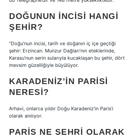
du Télégraphe’dir ve 148 metre yüksekliktedir.
DOĞUNUN İNCISI HANGI
ŞEHIR?
“Doğu’nun incisi, tarih ve doğanın iç içe geçtiği
şehir: Erzincan. Munzur Dağları’nın eteklerinde,
Karasu’nun serin sularıyla kucaklaşan bu şehir, dört
mevsim güzelliğiyle büyülüyor.
KARADENIZ’IN PARISI
NERESI?
Arhavi, onlarca yıldır Doğu Karadeniz’in Paris’i
olarak anılıyor.
PARIS NE ŞEHRI OLARAK