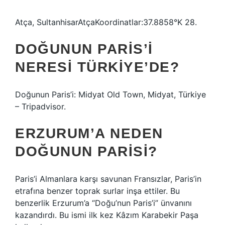
Atça, SultanhisarAtçaKoordinatlar:37.8858°K 28.
DOĞUNUN PARIS’I
NERESI TÜRKIYE’DE?
Doğunun Paris’i: Midyat Old Town, Midyat, Türkiye
– Tripadvisor.
ERZURUM’A NEDEN
DOĞUNUN PARISI?
Paris’i Almanlara karşı savunan Fransızlar, Paris’in
etrafına benzer toprak surlar inşa ettiler. Bu
benzerlik Erzurum’a “Doğu’nun Paris’i” ünvanını
kazandırdı. Bu ismi ilk kez Kâzım Karabekir Paşa