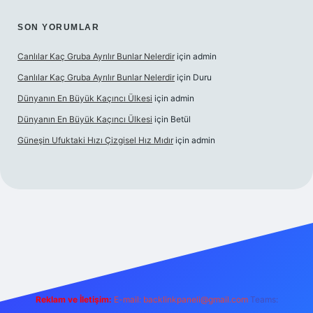
SON YORUMLAR
Canlılar Kaç Gruba Ayrılır Bunlar Nelerdir
için
admin
Canlılar Kaç Gruba Ayrılır Bunlar Nelerdir
için
Duru
Dünyanın En Büyük Kaçıncı Ülkesi
için
admin
Dünyanın En Büyük Kaçıncı Ülkesi
için
Betül
Güneşin Ufuktaki Hızı Çizgisel Hız Mıdır
için
admin
no
Reklam ve İletişim:
E-mail:
backlinkpaneli@gmail.com
Teams: