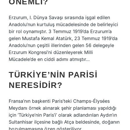
ÖNEMLI?
Erzurum, I. Dünya Savaşı sırasında işgal edilen
Anadolu’nun kurtuluş mücadelesinde de belirleyici
bir rol oynamıştır. 3 Temmuz 1919’da Erzurum’a
gelen Mustafa Kemal Atatürk, 23 Temmuz 1919’da
Anadolu’nun çeşitli illerinden gelen 56 delegeyle
Erzurum Kongresi’ni düzenleyerek Milli
Mücadele’de en ciddi adımı atmıştır…
TÜRKIYE’NIN PARISI
NERESIDIR?
Fransa’nın başkenti Paris’teki Champs-Élysées
Meydanı örnek alınarak şehir planlaması yapıldığı
için ‘Türkiye’nin Paris’i’ olarak adlandırılan Aydın’ın
Sultanhisar ilçesine bağlı Atça beldesinde, doğanın
bozulmamasına özen gösteriliyor.