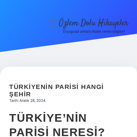
Özlem Dolu Hikayeler
menüyü
aç
Duygusal anlara ilham veren bilgiler!
Anasayfa
Gizlilik Politikası
Yasal Uyarı
Hakkımızda
TÜRKIYENIN PARISI HANGI
ŞEHIR
Tarih: Aralık 28, 2024
TÜRKIYE’NIN
PARISI NERESI?