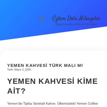
Özlem Dolu Hikayeler
menüyü
aç
Duygusal anlara ilham veren bilgiler!
Anasayfa
Gizlilik Politikası
Yasal Uyarı
Hakkımızda
YEMEN KAHVESI TÜRK MALI MI
Tarih: Mayıs 2, 2025
YEMEN KAHVESI KIME
AIT?
Yemen’de Tipika Varietali Kahve. Ülkemizdeki Yemen Coffee