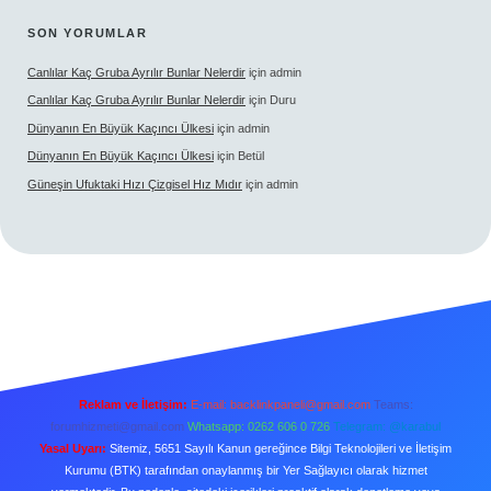
SON YORUMLAR
Canlılar Kaç Gruba Ayrılır Bunlar Nelerdir
için
admin
Canlılar Kaç Gruba Ayrılır Bunlar Nelerdir
için
Duru
Dünyanın En Büyük Kaçıncı Ülkesi
için
admin
Dünyanın En Büyük Kaçıncı Ülkesi
için
Betül
Güneşin Ufuktaki Hızı Çizgisel Hız Mıdır
için
admin
Reklam ve İletişim:
E-mail:
backlinkpaneli@gmail.com
Teams:
forumhizmeti@gmail.com
Whatsapp: 0262 606 0 726
Telegram: @karabul
Yasal Uyarı:
Sitemiz, 5651 Sayılı Kanun gereğince Bilgi Teknolojileri ve İletişim
Kurumu (BTK) tarafından onaylanmış bir Yer Sağlayıcı olarak hizmet