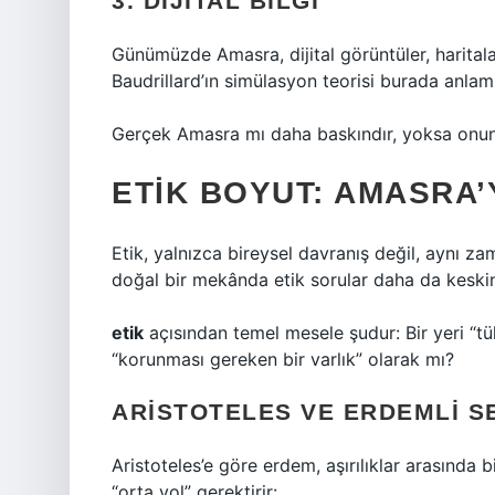
3. DIJITAL BILGI
Günümüzde Amasra, dijital görüntüler, haritalar
Baudrillard’ın simülasyon teorisi burada anlam
Gerçek Amasra mı daha baskındır, yoksa onun d
ETIK BOYUT: AMASRA’
Etik, yalnızca bireysel davranış değil, aynı za
doğal bir mekânda etik sorular daha da keskin
etik
açısından temel mesele şudur: Bir yeri “tü
“korunması gereken bir varlık” olarak mı?
ARISTOTELES VE ERDEMLI S
Aristoteles’e göre erdem, aşırılıklar arasında 
“orta yol” gerektirir: