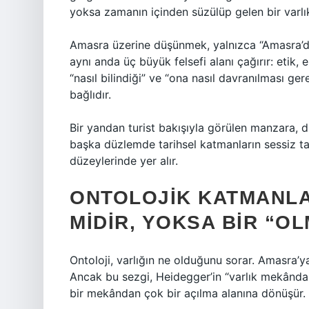
yoksa zamanın içinden süzülüp gelen bir varlık
Amasra üzerine düşünmek, yalnızca “Amasra’da
aynı anda üç büyük felsefi alanı çağırır: etik, 
“nasıl bilindiği” ve “ona nasıl davranılması ger
bağlıdır.
Bir yandan turist bakışıyla görülen manzara, d
başka düzlemde tarihsel katmanların sessiz tan
düzeylerinde yer alır.
ONTOLOJIK KATMANLA
MIDIR, YOKSA BIR “OL
Ontoloji, varlığın ne olduğunu sorar. Amasra’ya
Ancak bu sezgi, Heidegger’in “varlık mekânda
bir mekândan çok bir açılma alanına dönüşür.