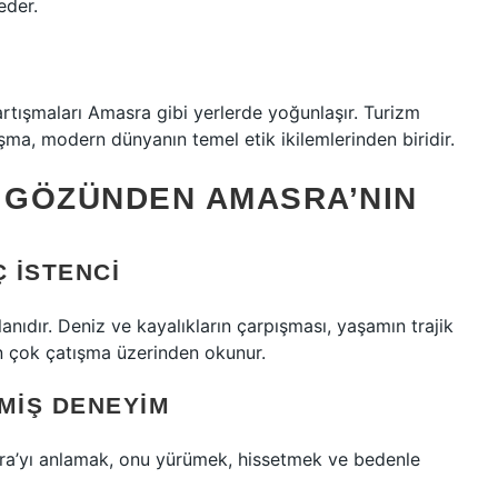
eder.
artışmaları Amasra gibi yerlerde yoğunlaşır. Turizm
şma, modern dünyanın temel etik ikilemlerinden biridir.
N GÖZÜNDEN AMASRA’NIN
Ç İSTENCI
anıdır. Deniz ve kayalıkların çarpışması, yaşamın trajik
an çok çatışma üzerinden okunur.
MIŞ DENEYIM
asra’yı anlamak, onu yürümek, hissetmek ve bedenle