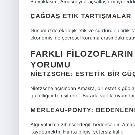
Bu yaklaşım, Amasra’yı araçsallaştırmayı redd
ÇAĞDAŞ ETIK TARTIŞMALAR
Günümüzde ekolojik etik ve sürdürülebilirlik t
ekonomisi ile çevresel koruma arasındaki çatı
FARKLI FILOZOFLARI
YORUMU
NIETZSCHE: ESTETIK BIR GÜ
Nietzsche açısından Amasra, bir estetik güç al
güzelliğini temsil eder. Burada varlık, uyumd
MERLEAU-PONTY: BEDENLEN
Algı yalnızca zihinsel değil, bedenseldir. Am
kaydetmektir. Harita bilgisi yetersiz kalır.