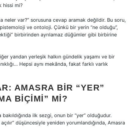
 hissi mi?
 neler var?” sorusuna cevap aramak değildir. Bu soru,
epistemoloji ve ontoloji. Çünkü bir yerin “ne olduğu”,
ektiği” birbirinden ayrılamaz düğümler gibi birbirine
iğer yandan yerleşik halkın gündelik yaşamı ve bir
ıklığı… Hepsi aynı mekânda, fakat farklı varlık
R: AMASRA BIR “YER”
MA BIÇIMI” MI?
 bakıldığında ilk sezgi, onun bir “yer” olduğudur.
 açılır” düşüncesiyle yeniden yorumlandığında, Amasra