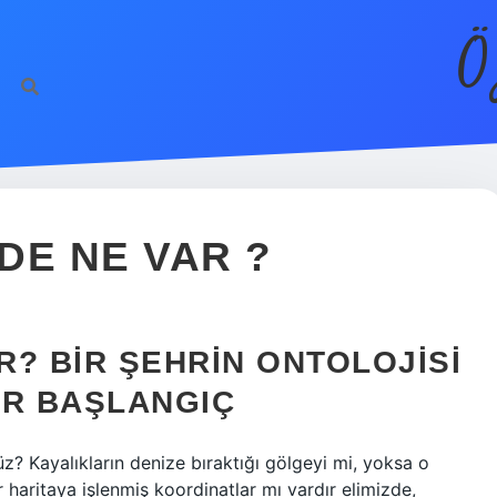
Ö
DE NE VAR ?
? BIR ŞEHRIN ONTOLOJISI
IR BAŞLANGIÇ
z? Kayalıkların denize bıraktığı gölgeyi mi, yoksa o
 haritaya işlenmiş koordinatlar mı vardır elimizde,