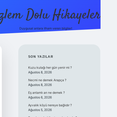
zlem Dolu Hikayeler
Duygusal anlara ilham veren bilgiler!
ilbet casino
SIDEBAR
SON YAZILAR
Kuzu kulağı her gün yenir mi ?
Ağustos 8, 2026
Necmi ne demek Arapça ?
Ağustos 8, 2026
Eş anlamlı arı ne demek ?
Ağustos 6, 2026
Ayvalık köyü nereye bağlıdır ?
Ağustos 5, 2026