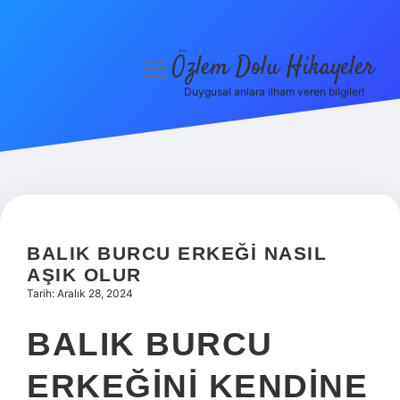
Özlem Dolu Hikayeler
menüyü
aç
Duygusal anlara ilham veren bilgiler!
Anasayfa
Gizlilik Politikası
Yasal Uyarı
Hakkımızda
BALIK BURCU ERKEĞI NASIL
AŞIK OLUR
Tarih: Aralık 28, 2024
BALIK BURCU
ERKEĞINI KENDINE