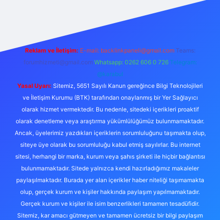
bet casino
Reklam ve İletişim:
E-mail:
backlinkpaneli@gmail.com
Teams:
forumhizmeti@gmail.com
Whatsapp: 0262 606 0 726
Telegram:
@karabul
Yasal Uyarı:
Sitemiz, 5651 Sayılı Kanun gereğince Bilgi Teknolojileri
ve İletişim Kurumu (BTK) tarafından onaylanmış bir Yer Sağlayıcı
olarak hizmet vermektedir. Bu nedenle, sitedeki içerikleri proaktif
olarak denetleme veya araştırma yükümlülüğümüz bulunmamaktadır.
Ancak, üyelerimiz yazdıkları içeriklerin sorumluluğunu taşımakta olup,
siteye üye olarak bu sorumluluğu kabul etmiş sayılırlar. Bu internet
sitesi, herhangi bir marka, kurum veya şahıs şirketi ile hiçbir bağlantısı
bulunmamaktadır. Sitede yalnızca kendi hazırladığımız makaleler
paylaşılmaktadır. Burada yer alan içerikler haber niteliği taşımamakta
olup, gerçek kurum ve kişiler hakkında paylaşım yapılmamaktadır.
Gerçek kurum ve kişiler ile isim benzerlikleri tamamen tesadüfidir.
Sitemiz, kar amacı gütmeyen ve tamamen ücretsiz bir bilgi paylaşım