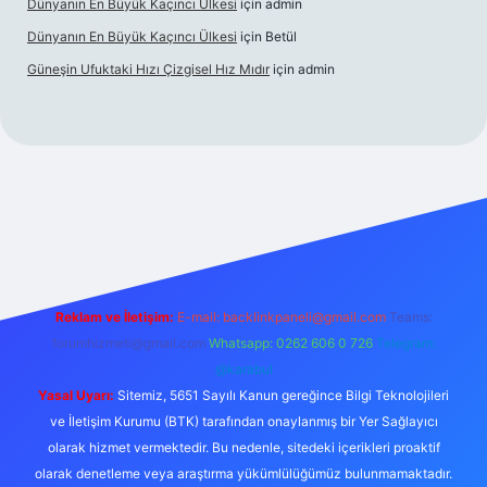
Dünyanın En Büyük Kaçıncı Ülkesi
için
admin
Dünyanın En Büyük Kaçıncı Ülkesi
için
Betül
Güneşin Ufuktaki Hızı Çizgisel Hız Mıdır
için
admin
ilbet casino
Reklam ve İletişim:
E-mail:
backlinkpaneli@gmail.com
Teams:
forumhizmeti@gmail.com
Whatsapp: 0262 606 0 726
Telegram:
@karabul
Yasal Uyarı:
Sitemiz, 5651 Sayılı Kanun gereğince Bilgi Teknolojileri
ve İletişim Kurumu (BTK) tarafından onaylanmış bir Yer Sağlayıcı
olarak hizmet vermektedir. Bu nedenle, sitedeki içerikleri proaktif
olarak denetleme veya araştırma yükümlülüğümüz bulunmamaktadır.