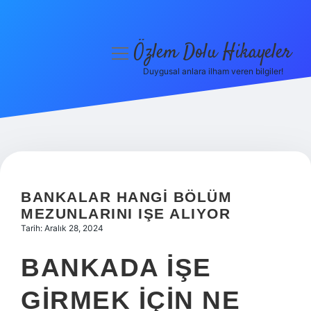
Özlem Dolu Hikayeler
menüyü
aç
Duygusal anlara ilham veren bilgiler!
Anasayfa
Gizlilik Politikası
Yasal Uyarı
Hakkımızda
BANKALAR HANGI BÖLÜM
MEZUNLARINI IŞE ALIYOR
Tarih: Aralık 28, 2024
BANKADA IŞE
GIRMEK IÇIN NE