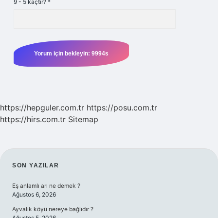
9 - 5 kaçtır?
*
https://hepguler.com.tr
https://posu.com.tr
https://hirs.com.tr
Sitemap
SIDEBAR
SON YAZILAR
Eş anlamlı arı ne demek ?
Ağustos 6, 2026
Ayvalık köyü nereye bağlıdır ?
Ağustos 5, 2026