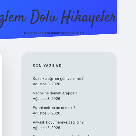
zlem Dolu Hikayeler
Duygusal anlara ilham veren bilgiler!
ilbet casino
SIDEBAR
SON YAZILAR
Kuzu kulağı her gün yenir mi ?
Ağustos 8, 2026
Necmi ne demek Arapça ?
Ağustos 8, 2026
Eş anlamlı arı ne demek ?
Ağustos 6, 2026
Ayvalık köyü nereye bağlıdır ?
Ağustos 5, 2026