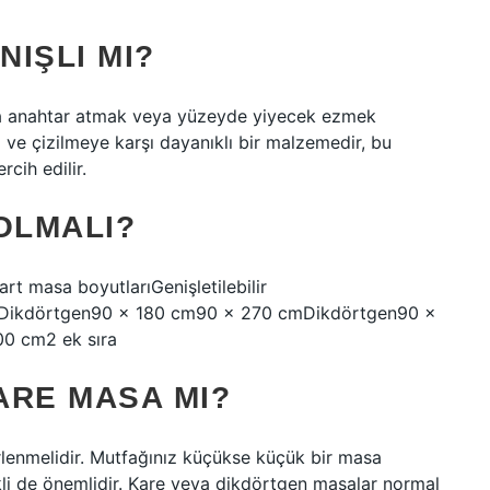
IŞLI MI?
ara anahtar atmak veya yüzeyde yiyecek ezmek
ve çizilmeye karşı dayanıklı bir malzemedir, bu
cih edilir.
OLMALI?
art masa boyutlarıGenişletilebilir
Dikdörtgen90 x 180 cm90 x 270 cmDikdörtgen90 x
0 cm2 ek sıra
ARE MASA MI?
rlenmelidir. Mutfağınız küçükse küçük bir masa
kli de önemlidir. Kare veya dikdörtgen masalar normal