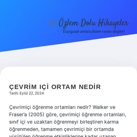
Özlem Dolu Hikayeler
menüyü
aç
Duygusal anlara ilham veren bilgiler!
Anasayfa
Gizlilik Politikası
Yasal Uyarı
ÖZLEM
DOLU
Hakkımızda
ÇEVRIM IÇI ORTAM NEDIR
Tarih: Eylül 22, 2024
HIKAYELER
Çevrimiçi öğrenme ortamları nedir? Walker ve
YAZILAR
Fraser’a (2005) göre, çevrimiçi öğrenme ortamları,
sınıf içi ve uzaktan öğrenmeyi birleştiren karma
öğrenmeden, tamamen çevrimiçi bir ortamda
yürütülen öğrenme etkinliklerine kadar uzanan,