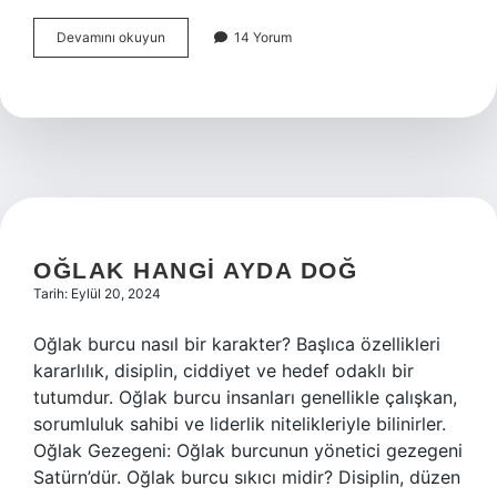
Emekli
Devamını okuyun
14 Yorum
Maaşı
Içinde
Ek
Ödeme
Var
Mı
OĞLAK HANGI AYDA DOĞ
Tarih: Eylül 20, 2024
Oğlak burcu nasıl bir karakter? Başlıca özellikleri
kararlılık, disiplin, ciddiyet ve hedef odaklı bir
tutumdur. Oğlak burcu insanları genellikle çalışkan,
sorumluluk sahibi ve liderlik nitelikleriyle bilinirler.
Oğlak Gezegeni: Oğlak burcunun yönetici gezegeni
Satürn’dür. Oğlak burcu sıkıcı midir? Disiplin, düzen