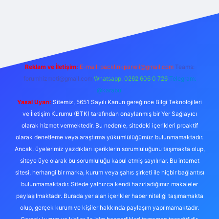
bet casino
Reklam ve İletişim:
E-mail:
backlinkpaneli@gmail.com
Teams:
forumhizmeti@gmail.com
Whatsapp: 0262 606 0 726
Telegram:
@karabul
Yasal Uyarı:
Sitemiz, 5651 Sayılı Kanun gereğince Bilgi Teknolojileri
ve İletişim Kurumu (BTK) tarafından onaylanmış bir Yer Sağlayıcı
olarak hizmet vermektedir. Bu nedenle, sitedeki içerikleri proaktif
olarak denetleme veya araştırma yükümlülüğümüz bulunmamaktadır.
Ancak, üyelerimiz yazdıkları içeriklerin sorumluluğunu taşımakta olup,
siteye üye olarak bu sorumluluğu kabul etmiş sayılırlar. Bu internet
sitesi, herhangi bir marka, kurum veya şahıs şirketi ile hiçbir bağlantısı
bulunmamaktadır. Sitede yalnızca kendi hazırladığımız makaleler
paylaşılmaktadır. Burada yer alan içerikler haber niteliği taşımamakta
olup, gerçek kurum ve kişiler hakkında paylaşım yapılmamaktadır.