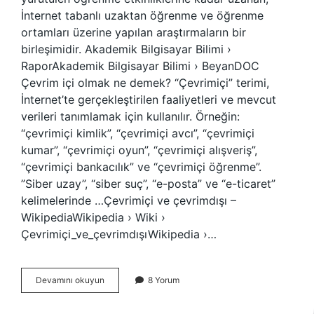
İnternet tabanlı uzaktan öğrenme ve öğrenme
ortamları üzerine yapılan araştırmaların bir
birleşimidir. Akademik Bilgisayar Bilimi ›
RaporAkademik Bilgisayar Bilimi › BeyanDOC
Çevrim içi olmak ne demek? “Çevrimiçi” terimi,
İnternet’te gerçekleştirilen faaliyetleri ve mevcut
verileri tanımlamak için kullanılır. Örneğin:
“çevrimiçi kimlik”, “çevrimiçi avcı”, “çevrimiçi
kumar”, “çevrimiçi oyun”, “çevrimiçi alışveriş”,
“çevrimiçi bankacılık” ve “çevrimiçi öğrenme”. ​​
”Siber uzay”, “siber suç”, “e-posta” ve “e-ticaret”
kelimelerinde …Çevrimiçi ve çevrimdışı –
WikipediaWikipedia › Wiki ›
Çevrimiçi_ve_çevrimdışıWikipedia ›…
Çevrim
Devamını okuyun
8 Yorum
Içi
Ortam