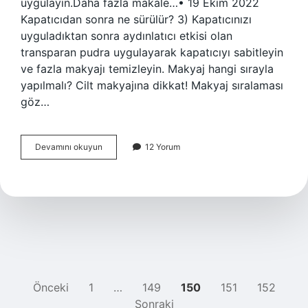
uygulayın.Daha fazla makale…• 19 Ekim 2022
Kapatıcıdan sonra ne sürülür? 3) Kapatıcınızı
uyguladıktan sonra aydınlatıcı etkisi olan
transparan pudra uygulayarak kapatıcıyı sabitleyin
ve fazla makyajı temizleyin. Makyaj hangi sırayla
yapılmalı? Cilt makyajına dikkat! Makyaj sıralaması
göz…
Doğru
Devamını okuyun
12 Yorum
Makyaj
Sıralaması
Nasıl
Olur
YAZI
Önceki
1
…
149
150
151
152
Sonraki