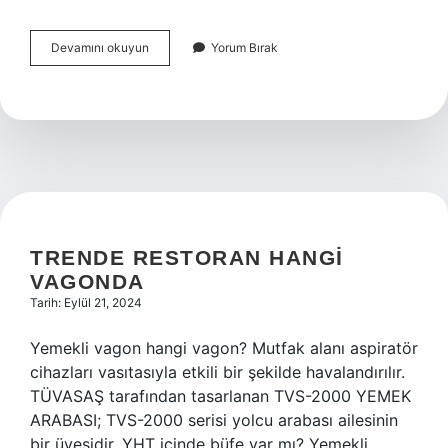
Küba
Devamını okuyun
Yorum Bırak
Krizi
Nasıl
Çözülmüştür
TRENDE RESTORAN HANGI
VAGONDA
Tarih: Eylül 21, 2024
Yemekli vagon hangi vagon? Mutfak alanı aspiratör
cihazları vasıtasıyla etkili bir şekilde havalandırılır.
TÜVASAŞ tarafından tasarlanan TVS-2000 YEMEK
ARABASI; TVS-2000 serisi yolcu arabası ailesinin
bir üyesidir. YHT içinde büfe var mı? Yemekli