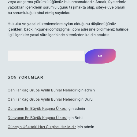
veya araştırma yükümlülüğümüz bulunmamaktadır. Ancak, üyelerimiz
yazdıkları içeriklerin sorumluluğunu taşımakta olup, siteye üye olarak
bu sorumluluğu kabul etmiş sayılırlar.
Hukuka ve yasal düzenlemelere aykırı olduğunu düşündüğünüz
içerikleri,
backlinkpanelicomtr@gmail.com
adresine bildirmeniz halinde,
ilgili içerikler yasal süre içerisinde sitemizden kaldırılacaktır.
Arama
SON YORUMLAR
Canlılar Kaç Gruba Ayrılır Bunlar Nelerdir
için
admin
Canlılar Kaç Gruba Ayrılır Bunlar Nelerdir
için
Duru
Dünyanın En Büyük Kaçıncı Ülkesi
için
admin
Dünyanın En Büyük Kaçıncı Ülkesi
için
Betül
Güneşin Ufuktaki Hızı Çizgisel Hız Mıdır
için
admin