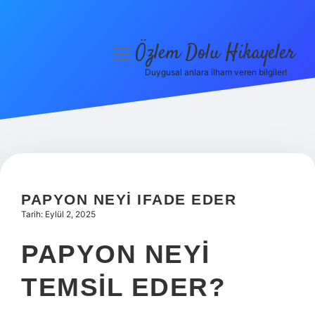
Özlem Dolu Hikayeler
menüyü
aç
Duygusal anlara ilham veren bilgiler!
Anasayfa
Gizlilik Politikası
Yasal Uyarı
Hakkımızda
PAPYON NEYI IFADE EDER
Tarih: Eylül 2, 2025
PAPYON NEYI
TEMSIL EDER?