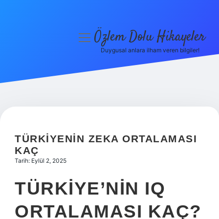
Özlem Dolu Hikayeler
menüyü
aç
Duygusal anlara ilham veren bilgiler!
Anasayfa
Gizlilik Politikası
Yasal Uyarı
Hakkımızda
TÜRKIYENIN ZEKA ORTALAMASI
KAÇ
Tarih: Eylül 2, 2025
TÜRKIYE’NIN IQ
ORTALAMASI KAÇ?