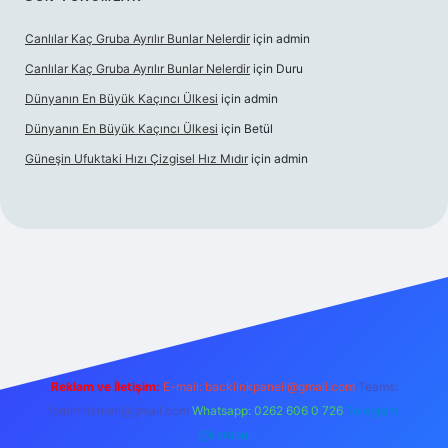
Canlılar Kaç Gruba Ayrılır Bunlar Nelerdir
için
admin
Canlılar Kaç Gruba Ayrılır Bunlar Nelerdir
için
Duru
Dünyanın En Büyük Kaçıncı Ülkesi
için
admin
Dünyanın En Büyük Kaçıncı Ülkesi
için
Betül
Güneşin Ufuktaki Hızı Çizgisel Hız Mıdır
için
admin
sino
Reklam ve İletişim:
E-mail:
backlinkpaneli@gmail.com
Teams:
forumhizmeti@gmail.com
Whatsapp: 0262 606 0 726
Telegram:
@karabul