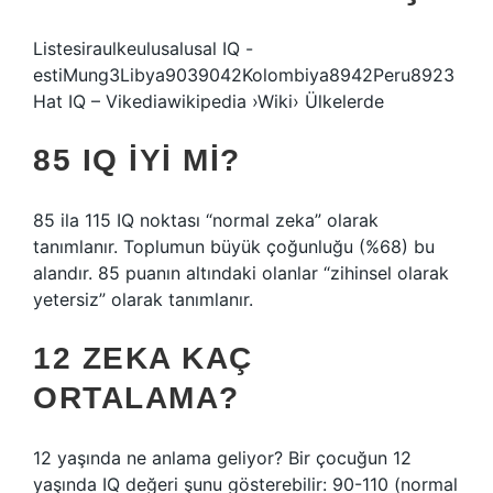
Listesiraulkeulusalusal IQ -
estiMung3Libya9039042Kolombiya8942Peru8923
Hat IQ – Vikediawikipedia ›Wiki› Ülkelerde
85 IQ IYI MI?
85 ila 115 IQ noktası “normal zeka” olarak
tanımlanır. Toplumun büyük çoğunluğu (%68) bu
alandır. 85 puanın altındaki olanlar “zihinsel olarak
yetersiz” olarak tanımlanır.
12 ZEKA KAÇ
ORTALAMA?
12 yaşında ne anlama geliyor? Bir çocuğun 12
yaşında IQ değeri şunu gösterebilir: 90-110 (normal