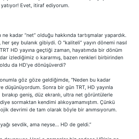
yatıyor! Evet, itiraf ediyorum.
rin ne kadar “net” olduğu hakkında tartışmalar yapardık.
er şey bulanık gibiydi. O “kaliteli” yayın dönemi nasıl
çin TRT HD yayına geçtiği zaman, hayatımda bir dönüm
dar izlediğimiz o kararmış, bazen renkleri birbirinden
 oldu da HD’ye dönüşüverdi?
izyonumla göz göze geldiğimde, “Neden bu kadar
iye düşünüyordum. Sonra bir gün TRT, HD yayınla
 bırakıp geniş, düz ekranlı, ultra net görüntülerle
” diye sormaktan kendimi alıkoyamamıştım. Çünkü
lojik devrimi de tam olarak böyle bir anımsıyorum.
bayağı sevdik, ama neyse… HD de geldi.”