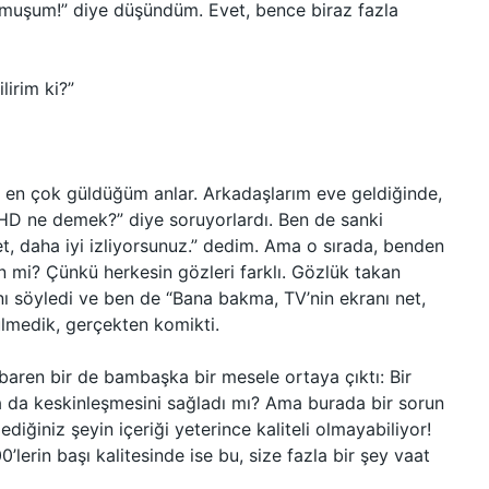
iyormuşum!” diye düşündüm. Evet, bence biraz fazla
lirim ki?”
 en çok güldüğüm anlar. Arkadaşlarım eve geldiğinde,
“HD ne demek?” diye soruyorlardı. Ben de sanki
et, daha iyi izliyorsunuz.” dedim. Ama o sırada, benden
en mi? Çünkü herkesin gözleri farklı. Gözlük takan
ı söyledi ve ben de “Bana bakma, TV’nin ekranı net,
ülmedik, gerçekten komikti.
baren bir de bambaşka bir mesele ortaya çıktı: Bir
a da keskinleşmesini sağladı mı? Ama burada bir sorun
ediğiniz şeyin içeriği yeterince kaliteli olmayabiliyor!
’lerin başı kalitesinde ise bu, size fazla bir şey vaat