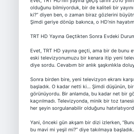
Evet, TRT HD’nin yayına geçiş tarihi 2010 yıl
olduğunu bilmiyorduk, bir de kaliteli bir yayın
ki?” diyen ben, o zaman biraz gözlerini büyüt
Şimdi geriye dönüp bakınca, o HD’nin hayatım
TRT HD Yayına Geçtikten Sonra Evdeki Duru
Evet, TRT HD yayına geçti, ama bir de bunu evde
eski televizyonumuzu bir kenara itip yeni tel
diye sordu. Cevabım bir anlık şaşkınlıkla do
Sonra birden bire, yeni televizyon ekranı kar
başladık. O kadar netti ki… Şimdi düşünün, bir
görünüyordu. Bir anlamda, bu kadar net bir gö
kaçırılmadı. Televizyonda, minik bir toz tanes
her şeyin sorgulanabilir olduğunu hatırlatıyord
Yani, önceki gün akşam bir dizi izlerken, “Bun
bu mavi mi yeşil mi?” diye takılmaya başladık