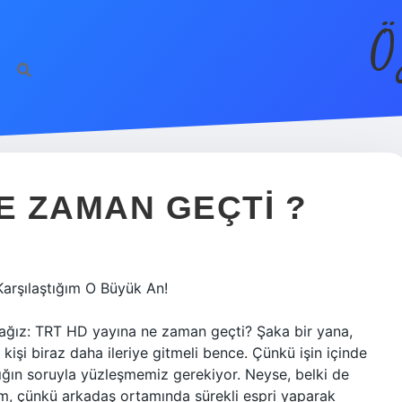
Ö
E ZAMAN GEÇTI ?
rşılaştığım O Büyük An!
acağız: TRT HD yayına ne zaman geçti? Şaka bir yana,
kişi biraz daha ileriye gitmeli bence. Çünkü işin içinde
yığın soruyla yüzleşmemiz gerekiyor. Neyse, belki de
m, çünkü arkadaş ortamında sürekli espri yaparak