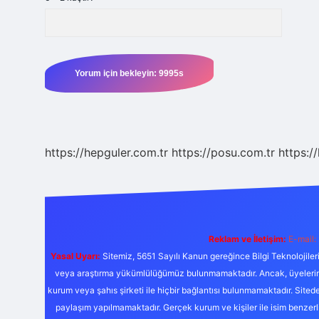
https://hepguler.com.tr
https://posu.com.tr
https://
Reklam ve İletişim:
E-mail:
Yasal Uyarı:
Sitemiz, 5651 Sayılı Kanun gereğince Bilgi Teknolojiler
veya araştırma yükümlülüğümüz bulunmamaktadır. Ancak, üyelerimiz y
kurum veya şahıs şirketi ile hiçbir bağlantısı bulunmamaktadır. Sited
paylaşım yapılmamaktadır. Gerçek kurum ve kişiler ile isim benzer