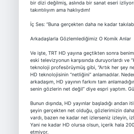
bir dizi değilmiş, aslında bir sanat eseri izl
takıntılıyım ama haklıydım!
İç Ses: “Buna gerçekten daha ne kadar takılabi
Arkadaşlarla Gözlemlediğimiz O Komik Anlar
Ve işte, TRT HD yayına geçtikten sonra benim
eski televizyonun karşısında duruyorlardı ve 
teknoloji profesörüymüş gibi, “Artık her şey n
HD teknolojisinin “netliğini” anlamadılar. Ned
arkadaşım, HD yayının farkını tam anlamadığın
senin gözlerin net değil” diye espri yaptım. G
Bunun dışında, HD yayınlar başladığı andan iti
şeyin gerçekten net olduğu, gözlerimizin dah
vardı, bazen ne kadar net izlerseniz izleyin, izl
Yani ne kadar HD olursa olsun, içerik hala 2000
etmiyor.