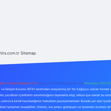
hirs.com.tr
Sitemap
backlinkpaneli@gmail.com
Teams:
forumhizmeti@gmail.com
Whatsapp: 0262 60
i ve İletişim Kurumu (BTK) tarafından onaylanmış bir Yer Sağlayıcı olarak hizmet v
azdıkları içeriklerin sorumluluğunu taşımakta olup, siteye üye olarak bu sorumlul
e yalnızca kendi hazırladığımız makaleler paylaşılmaktadır. Burada yer alan içeri
likleri tamamen tesadüfidir. Sitemiz, kar amacı gütmeyen ve tamamen ücretsiz bir