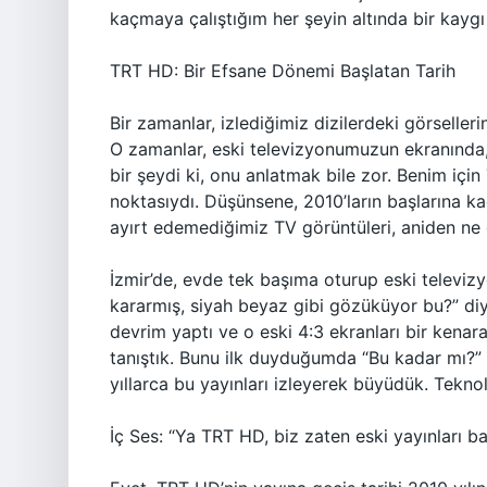
kaçmaya çalıştığım her şeyin altında bir kaygı 
TRT HD: Bir Efsane Dönemi Başlatan Tarih
Bir zamanlar, izlediğimiz dizilerdeki görselle
O zamanlar, eski televizyonumuzun ekranında, h
bir şeydi ki, onu anlatmak bile zor. Benim i
noktasıydı. Düşünsene, 2010’ların başlarına ka
ayırt edemediğimiz TV görüntüleri, aniden ne
İzmir’de, evde tek başıma oturup eski telev
kararmış, siyah beyaz gibi gözüküyor bu?” d
devrim yaptı ve o eski 4:3 ekranları bir kenara
tanıştık. Bunu ilk duyduğumda “Bu kadar mı?
yıllarca bu yayınları izleyerek büyüdük. Tekno
İç Ses: “Ya TRT HD, biz zaten eski yayınları 