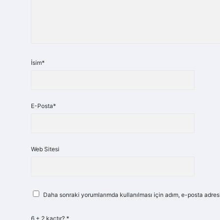
İsim*
E-Posta*
Web Sitesi
Daha sonraki yorumlarımda kullanılması için adım, e-posta adresi
6 + 2 kaçtır?
*