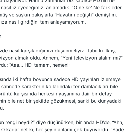
ına dayanıyor. Hani o zamanlar biz sadece HD’nin ne
ı nasıl izleyeceğimizi anlamadık. “O ne ki? Ne fark eder
müş ve şaşkın bakışlarla “Hayatım değişti” demiştim.
ıza nasıl girdiğini tam anlayamıyorum.
m
 nasıl karşıladığımızı düşünmeliyiz. Tabii ki ilk iş,
evizyon almak oldu. Annem, “Yeni televizyon alalım mı?”
luydu: “Aaa… HD, tamam, hemen!”
şısında iki hafta boyunca sadece HD yayınları izlemeye
 sahnede karakterin kollarındaki ter damlacıkları bile
rüntü karşısında herkesin yaşamına dair bir detay
inin bile net bir şekilde gözükmesi, sanki bu dünyadaki
u.
un rengi neydi?” diye düşünürken, bir anda HD’de, “Ahh,
. O kadar net ki, her şeyin anlamı çok büyüyordu. “Sade