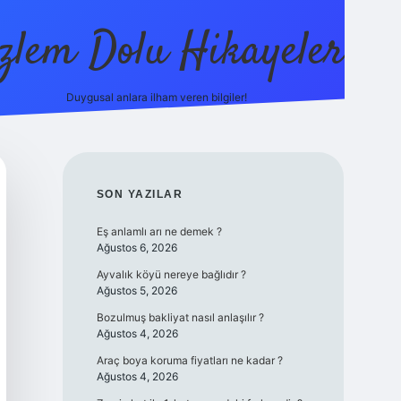
zlem Dolu Hikayeler
Duygusal anlara ilham veren bilgiler!
ilbet casin
SIDEBAR
SON YAZILAR
Eş anlamlı arı ne demek ?
Ağustos 6, 2026
Ayvalık köyü nereye bağlıdır ?
Ağustos 5, 2026
Bozulmuş bakliyat nasıl anlaşılır ?
Ağustos 4, 2026
Araç boya koruma fiyatları ne kadar ?
Ağustos 4, 2026