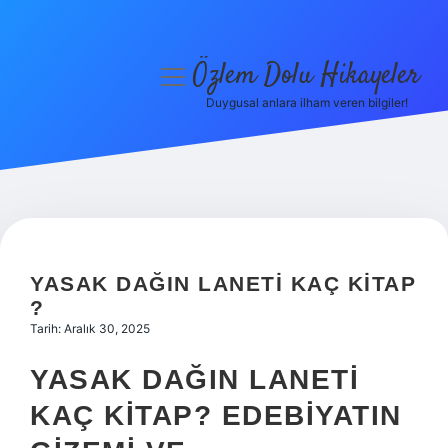
Özlem Dolu Hikayeler
menüyü
aç
Duygusal anlara ilham veren bilgiler!
Anasayfa
Gizlilik Politikası
Yasal Uyarı
Hakkımızda
YASAK DAĞIN LANETI KAÇ KITAP
?
Tarih: Aralık 30, 2025
YASAK DAĞIN LANETI
KAÇ KITAP? EDEBIYATIN