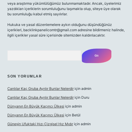
veya araştırma yükümlülüğümüz bulunmamaktadır. Ancak, üyelerimiz
yazdıkları içeriklerin sorumluluğunu taşımakta olup, siteye üye olarak
bu sorumluluğu kabul etmiş sayılırlar.
Hukuka ve yasal düzenlemelere aykırı olduğunu düşündüğünüz
içerikleri,
backlinkpanelicomtr@gmail.com
adresine bildirmeniz halinde,
ilgili içerikler yasal süre içerisinde sitemizden kaldırılacaktır.
Arama
SON YORUMLAR
Canlılar Kaç Gruba Ayrılır Bunlar Nelerdir
için
admin
Canlılar Kaç Gruba Ayrılır Bunlar Nelerdir
için
Duru
Dünyanın En Büyük Kaçıncı Ülkesi
için
admin
Dünyanın En Büyük Kaçıncı Ülkesi
için
Betül
Güneşin Ufuktaki Hızı Çizgisel Hız Mıdır
için
admin