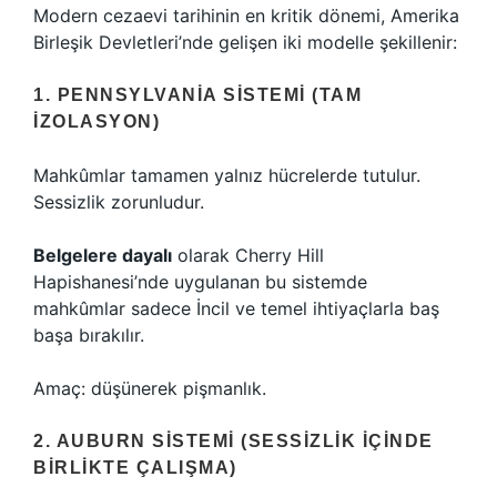
Modern cezaevi tarihinin en kritik dönemi, Amerika
Birleşik Devletleri’nde gelişen iki modelle şekillenir:
1. PENNSYLVANIA SISTEMI (TAM
IZOLASYON)
Mahkûmlar tamamen yalnız hücrelerde tutulur.
Sessizlik zorunludur.
Belgelere dayalı
olarak Cherry Hill
Hapishanesi’nde uygulanan bu sistemde
mahkûmlar sadece İncil ve temel ihtiyaçlarla baş
başa bırakılır.
Amaç: düşünerek pişmanlık.
2. AUBURN SISTEMI (SESSIZLIK IÇINDE
BIRLIKTE ÇALIŞMA)