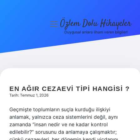
Özlem Dolu Hikayeler
menüyü
aç
Duygusal anlara ilham veren bilgiler!
Anasayfa
Gizlilik Politikası
Yasal Uyarı
Hakkımızda
EN AĞIR CEZAEVI TIPI HANGISI ?
Tarih: Temmuz 1, 2026
Geçmişte toplumların suçla kurduğu ilişkiyi
anlamak, yalnızca ceza sistemlerini değil, aynı
zamanda “insan nedir ve ne kadar kontrol
edilebilir?” sorusunu da anlamaya çalışmaktır;
çünkü cezaevleri, her dönemin kendi vicdanını